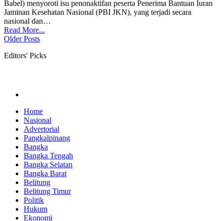
Babel) menyoroti isu penonaktifan peserta Penerima Bantuan Iuran
Jaminan Kesehatan Nasional (PBI JKN), yang terjadi secara
nasional dan
…
Read More...
Older Posts
Editors' Picks
Home
Nasional
Advertorial
Pangkalpinang
Bangka
Bangka Tengah
Bangka Selatan
Bangka Barat
Belitung
Belitung Timur
Politik
Hukum
Ekonomi