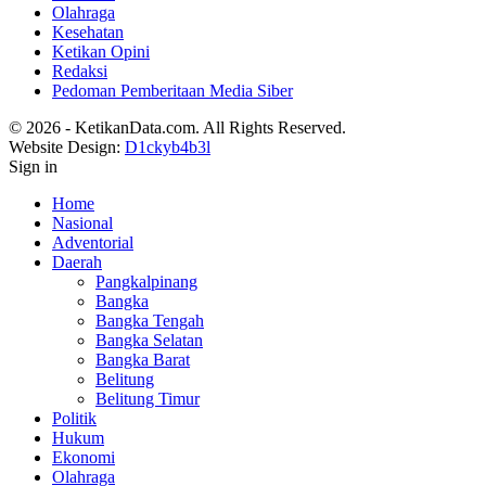
Olahraga
Kesehatan
Ketikan Opini
Redaksi
Pedoman Pemberitaan Media Siber
© 2026 - KetikanData.com. All Rights Reserved.
Website Design:
D1ckyb4b3l
Sign in
Home
Nasional
Adventorial
Daerah
Pangkalpinang
Bangka
Bangka Tengah
Bangka Selatan
Bangka Barat
Belitung
Belitung Timur
Politik
Hukum
Ekonomi
Olahraga