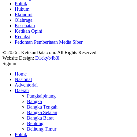
Politik
Hukum
Ekonomi
Olahraga
Kesehatan
Ketikan Opini
Redaksi
Pedoman Pemberitaan Media Siber
© 2026 - KetikanData.com. All Rights Reserved.
Website Design:
D1ckyb4b3l
Sign in
Home
Nasional
Adventorial
Daerah
Pangkalpinang
Bangka
Bangka Tengah
Bangka Selatan
Bangka Barat
Belitung
Belitung Timur
Politik