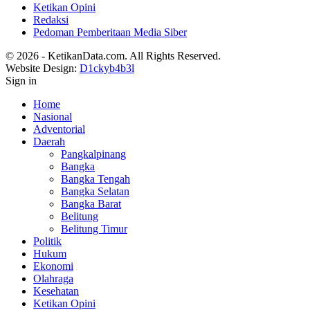
Ketikan Opini
Redaksi
Pedoman Pemberitaan Media Siber
© 2026 - KetikanData.com. All Rights Reserved.
Website Design:
D1ckyb4b3l
Sign in
Home
Nasional
Adventorial
Daerah
Pangkalpinang
Bangka
Bangka Tengah
Bangka Selatan
Bangka Barat
Belitung
Belitung Timur
Politik
Hukum
Ekonomi
Olahraga
Kesehatan
Ketikan Opini