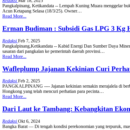
Redaksi
Mar 18, 2025
Pangkalpinang, Ketikandata -- Lempah Kuning Muara menggelar buka
Acun Ketapang Selasa (18/3/25).
Owner
…
Read More...
Erman Budiman : Subsidi Gas LPG 3 Kg H
Redaksi
Feb 7, 2025
Pangkalpinang,Ketikandata -- Kabid Energi Dan Sumber Daya Mine
sasaran dari pangkalan ke pemerintah daerah provinsi
…
Read More...
Wafleplump Jajanan Kekinian Curi Perha
Redaksi
Feb 2, 2025
PANGKALPINANG ---- Jajanan kekinian semakin merajalela di berbag
Hongkong yang telah mencuri perhatian para pecinta
…
Read More...
Dari Laut ke Tambang: Kebangkitan Eko
Redaksi
Okt 6, 2024
Bangka Barat — Di tengah kondisi perekonomian yang terpuruk, ma