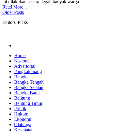
ini dilakukan secara ilegal, banyak warga
…
Read More...
Older Posts
Editors' Picks
Home
Nasional
Advertorial
Pangkalpinang
Bangka
Bangka Tengah
Bangka Selatan
Bangka Barat
Belitung
Belitung Timur
Politik
Hukum
Ekonomi
Olahraga
Kesehatan