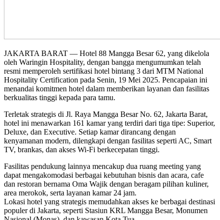
JAKARTA BARAT — Hotel 88 Mangga Besar 62, yang dikelola
oleh Waringin Hospitality, dengan bangga mengumumkan telah
resmi memperoleh sertifikasi hotel bintang 3 dari MTM National
Hospitality Certification pada Senin, 19 Mei 2025. Pencapaian ini
menandai komitmen hotel dalam memberikan layanan dan fasilitas
berkualitas tinggi kepada para tamu.
Terletak strategis di Jl. Raya Mangga Besar No. 62, Jakarta Barat,
hotel ini menawarkan 161 kamar yang terdiri dari tiga tipe: Superior,
Deluxe, dan Executive. Setiap kamar dirancang dengan
kenyamanan modern, dilengkapi dengan fasilitas seperti AC, Smart
TV, brankas, dan akses Wi-Fi berkecepatan tinggi.
Fasilitas pendukung lainnya mencakup dua ruang meeting yang
dapat mengakomodasi berbagai kebutuhan bisnis dan acara, cafe
dan restoran bernama Oma Wajik dengan beragam pilihan kuliner,
area merokok, serta layanan kamar 24 jam.
Lokasi hotel yang strategis memudahkan akses ke berbagai destinasi
populer di Jakarta, seperti Stasiun KRL Mangga Besar, Monumen
Nasional (Monas), dan kawasan Kota Tua.