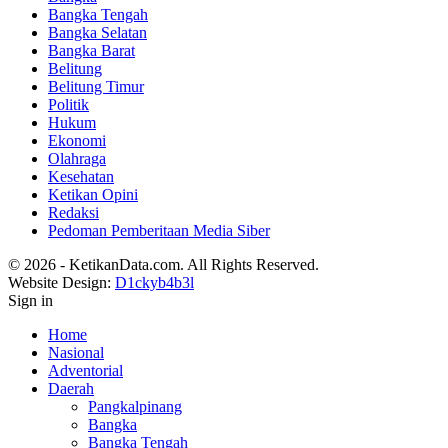
Bangka Tengah
Bangka Selatan
Bangka Barat
Belitung
Belitung Timur
Politik
Hukum
Ekonomi
Olahraga
Kesehatan
Ketikan Opini
Redaksi
Pedoman Pemberitaan Media Siber
© 2026 - KetikanData.com. All Rights Reserved.
Website Design:
D1ckyb4b3l
Sign in
Home
Nasional
Adventorial
Daerah
Pangkalpinang
Bangka
Bangka Tengah