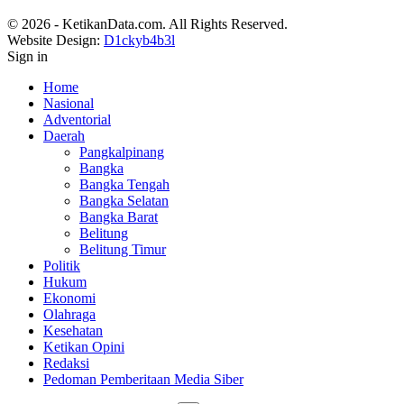
© 2026 - KetikanData.com. All Rights Reserved.
Website Design:
D1ckyb4b3l
Sign in
Home
Nasional
Adventorial
Daerah
Pangkalpinang
Bangka
Bangka Tengah
Bangka Selatan
Bangka Barat
Belitung
Belitung Timur
Politik
Hukum
Ekonomi
Olahraga
Kesehatan
Ketikan Opini
Redaksi
Pedoman Pemberitaan Media Siber