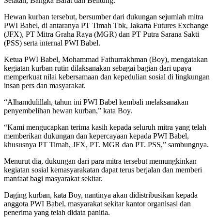
Selatan, Bangka Barat dan Belitung.
Hewan kurban tersebut, bersumber dari dukungan sejumlah mitra
PWI Babel, di antaranya PT Timah Tbk, Jakarta Futures Exchange
(JFX), PT Mitra Graha Raya (MGR) dan PT Putra Sarana Sakti
(PSS) serta internal PWI Babel.
Ketua PWI Babel, Mohammad Fathurrakhman (Boy), mengatakan
kegiatan kurban rutin dilaksanakan sebagai bagian dari upaya
memperkuat nilai kebersamaan dan kepedulian sosial di lingkungan
insan pers dan masyarakat.
“Alhamdulillah, tahun ini PWI Babel kembali melaksanakan
penyembelihan hewan kurban,” kata Boy.
“Kami mengucapkan terima kasih kepada seluruh mitra yang telah
memberikan dukungan dan kepercayaan kepada PWI Babel,
khususnya PT Timah, JFX, PT. MGR dan PT. PSS,” sambungnya.
Menurut dia, dukungan dari para mitra tersebut memungkinkan
kegiatan sosial kemasyarakatan dapat terus berjalan dan memberi
manfaat bagi masyarakat sekitar.
Daging kurban, kata Boy, nantinya akan didistribusikan kepada
anggota PWI Babel, masyarakat sekitar kantor organisasi dan
penerima yang telah didata panitia.