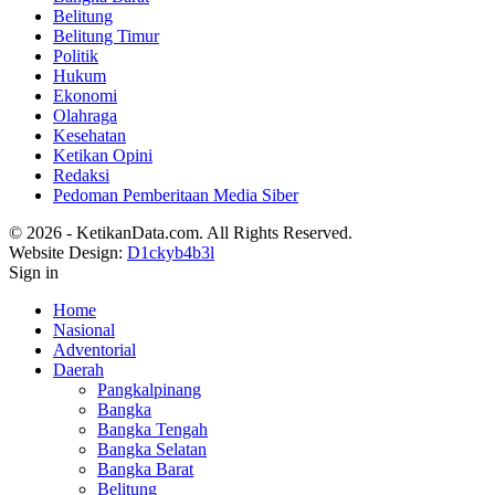
Belitung
Belitung Timur
Politik
Hukum
Ekonomi
Olahraga
Kesehatan
Ketikan Opini
Redaksi
Pedoman Pemberitaan Media Siber
© 2026 - KetikanData.com. All Rights Reserved.
Website Design:
D1ckyb4b3l
Sign in
Home
Nasional
Adventorial
Daerah
Pangkalpinang
Bangka
Bangka Tengah
Bangka Selatan
Bangka Barat
Belitung