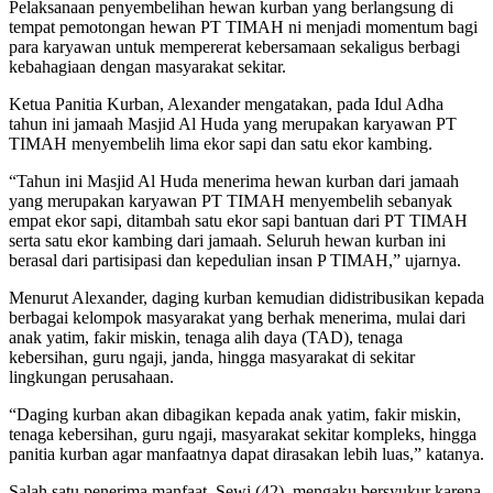
Pelaksanaan penyembelihan hewan kurban yang berlangsung di
tempat pemotongan hewan PT TIMAH ni menjadi momentum bagi
para karyawan untuk mempererat kebersamaan sekaligus berbagi
kebahagiaan dengan masyarakat sekitar.
Ketua Panitia Kurban, Alexander mengatakan, pada Idul Adha
tahun ini jamaah Masjid Al Huda yang merupakan karyawan PT
TIMAH menyembelih lima ekor sapi dan satu ekor kambing.
“Tahun ini Masjid Al Huda menerima hewan kurban dari jamaah
yang merupakan karyawan PT TIMAH menyembelih sebanyak
empat ekor sapi, ditambah satu ekor sapi bantuan dari PT TIMAH
serta satu ekor kambing dari jamaah. Seluruh hewan kurban ini
berasal dari partisipasi dan kepedulian insan P TIMAH,” ujarnya.
Menurut Alexander, daging kurban kemudian didistribusikan kepada
berbagai kelompok masyarakat yang berhak menerima, mulai dari
anak yatim, fakir miskin, tenaga alih daya (TAD), tenaga
kebersihan, guru ngaji, janda, hingga masyarakat di sekitar
lingkungan perusahaan.
“Daging kurban akan dibagikan kepada anak yatim, fakir miskin,
tenaga kebersihan, guru ngaji, masyarakat sekitar kompleks, hingga
panitia kurban agar manfaatnya dapat dirasakan lebih luas,” katanya.
Salah satu penerima manfaat, Sewi (42), mengaku bersyukur karena