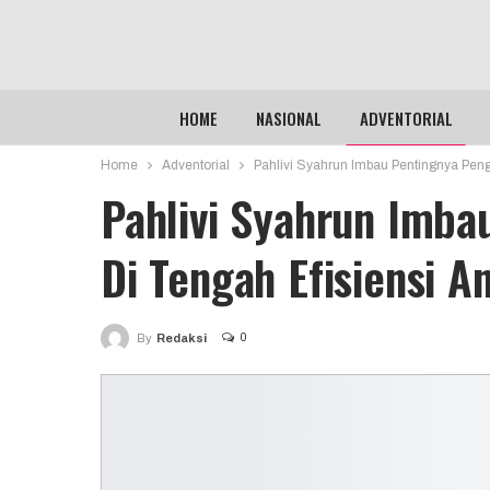
HOME
NASIONAL
ADVENTORIAL
Home
Adventorial
Pahlivi Syahrun Imbau Pentingnya Pen
Pahlivi Syahrun Imb
Di Tengah Efisiensi A
0
By
Redaksi