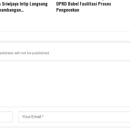
s Sriwijaya Intip Langsung
DPRD Babel Fasilitasi Proses
enambangan…
Pengecekan
address will not be published.