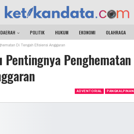
DAERAH
POLITIK
HUKUM
EKONOMI
OLAHRAGA
ghematan Di Tengah Efisiensi Anggaran
au Pentingnya Penghematan
nggaran
ADVENTORIAL
PANGKALPINA