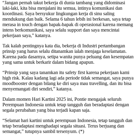
“Jangan pernah takut bekerja di dunia tambang yang didominasi
laki-laki, kita bisa menjalani itu semua, intinya komunikasi dan
koordinasi. Saya bersyukur lingkungan kerja di sinu saling
mendukung dan baik. Selama 6 tahun lebih ini berkesan, saya tetap
merasa in touch dengan bapak-bapak di operasional karena memang
intens berkomunikasi, saya selalu support dan saya mencintai
pekerjaan saya,” katanya.
Tak kalah pentingnya kata dia, bekerja di Industri pertambangan
prinsip yang harus selalu ditanamkan ialah menjaga keselamatan.
Karena pada dasarnya, setipa wanita punya peluang dan kesempatan
yang sama untuk berkarir dalam bidang apapun.
“Prinsip yang saya tanamkan itu safety first karena pekerjaan kami
high risk. Kalau kadang lagi ada periode tidak semangat, saya punya
moodbooster dengan bilang ke diri saya mau travelling, dan itu bisa
menyemangati diri sendiri,” katanya.
Dalam momen Hari Kartini 2025 ini, Pontie mengajak seluruh
Perempuan Indonesia untuk tetap tangguh dan beradaptasi dengan
segala perubahan yang bisa terjadi kapan saja.
“Selamat hari kartini untuk perempuan Indonesia, tetap tangguh dan
tetap beradaptasi menghadapi segala situasi. Terus berjuang dan
semangat,” tutupnya sambil tersenyum. (*)