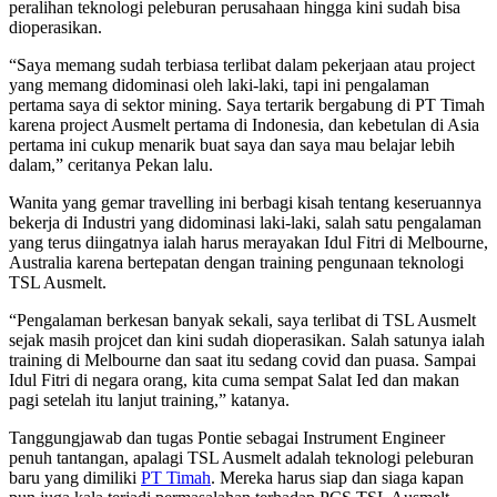
peralihan teknologi peleburan perusahaan hingga kini sudah bisa
dioperasikan.
“Saya memang sudah terbiasa terlibat dalam pekerjaan atau project
yang memang didominasi oleh laki-laki, tapi ini pengalaman
pertama saya di sektor mining. Saya tertarik bergabung di PT Timah
karena project Ausmelt pertama di Indonesia, dan kebetulan di Asia
pertama ini cukup menarik buat saya dan saya mau belajar lebih
dalam,” ceritanya Pekan lalu.
Wanita yang gemar travelling ini berbagi kisah tentang keseruannya
bekerja di Industri yang didominasi laki-laki, salah satu pengalaman
yang terus diingatnya ialah harus merayakan Idul Fitri di Melbourne,
Australia karena bertepatan dengan training pengunaan teknologi
TSL Ausmelt.
“Pengalaman berkesan banyak sekali, saya terlibat di TSL Ausmelt
sejak masih projcet dan kini sudah dioperasikan. Salah satunya ialah
training di Melbourne dan saat itu sedang covid dan puasa. Sampai
Idul Fitri di negara orang, kita cuma sempat Salat Ied dan makan
pagi setelah itu lanjut training,” katanya.
Tanggungjawab dan tugas Pontie sebagai Instrument Engineer
penuh tantangan, apalagi TSL Ausmelt adalah teknologi peleburan
baru yang dimiliki
PT Timah
. Mereka harus siap dan siaga kapan