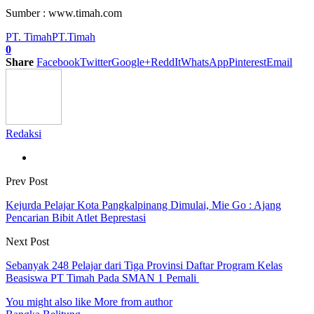
Sumber : www.timah.com
PT. Timah
PT.Timah
0
Share
Facebook
Twitter
Google+
ReddIt
WhatsApp
Pinterest
Email
Redaksi
Prev Post
Kejurda Pelajar Kota Pangkalpinang Dimulai, Mie Go : Ajang
Pencarian Bibit Atlet Beprestasi
Next Post
Sebanyak 248 Pelajar dari Tiga Provinsi Daftar Program Kelas
Beasiswa PT Timah Pada SMAN 1 Pemali
You might also like
More from author