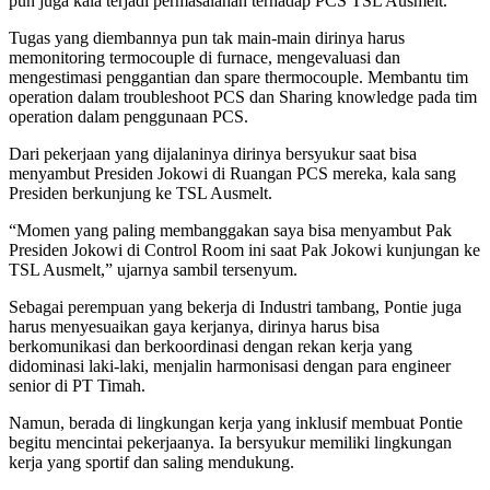
pun juga kala terjadi permasalahan terhadap PCS TSL Ausmelt.
Tugas yang diembannya pun tak main-main dirinya harus
memonitoring termocouple di furnace, mengevaluasi dan
mengestimasi penggantian dan spare thermocouple. Membantu tim
operation dalam troubleshoot PCS dan Sharing knowledge pada tim
operation dalam penggunaan PCS.
Dari pekerjaan yang dijalaninya dirinya bersyukur saat bisa
menyambut Presiden Jokowi di Ruangan PCS mereka, kala sang
Presiden berkunjung ke TSL Ausmelt.
“Momen yang paling membanggakan saya bisa menyambut Pak
Presiden Jokowi di Control Room ini saat Pak Jokowi kunjungan ke
TSL Ausmelt,” ujarnya sambil tersenyum.
Sebagai perempuan yang bekerja di Industri tambang, Pontie juga
harus menyesuaikan gaya kerjanya, dirinya harus bisa
berkomunikasi dan berkoordinasi dengan rekan kerja yang
didominasi laki-laki, menjalin harmonisasi dengan para engineer
senior di PT Timah.
Namun, berada di lingkungan kerja yang inklusif membuat Pontie
begitu mencintai pekerjaanya. Ia bersyukur memiliki lingkungan
kerja yang sportif dan saling mendukung.