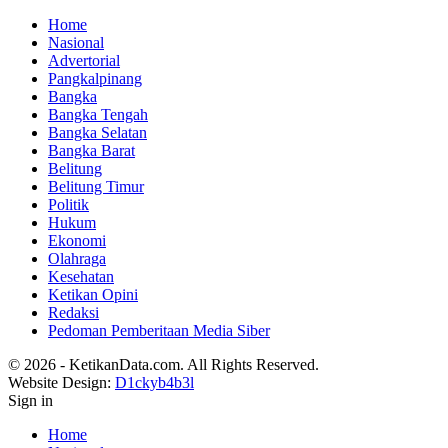
Home
Nasional
Advertorial
Pangkalpinang
Bangka
Bangka Tengah
Bangka Selatan
Bangka Barat
Belitung
Belitung Timur
Politik
Hukum
Ekonomi
Olahraga
Kesehatan
Ketikan Opini
Redaksi
Pedoman Pemberitaan Media Siber
© 2026 - KetikanData.com. All Rights Reserved.
Website Design:
D1ckyb4b3l
Sign in
Home