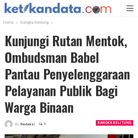
Home
Bangka Belitung
Kunjungi Rutan Mentok,
Ombudsman Babel
Pantau Penyelenggaraan
Pelayanan Publik Bagi
Warga Binaan
BANGKA BELITUNG
0
By
Redaksi