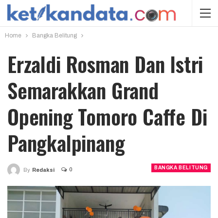
Home
Bangka Belitung
Erzaldi Rosman Dan Istri
Semarakkan Grand
Opening Tomoro Caffe Di
Pangkalpinang
BANGKA BELITUNG
0
By
Redaksi