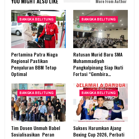
YOU MIGHT ALSO LIKE
More From Author
BANGKA BELITUNG
BANGKA BELITUNG
Pertamina Patra Niaga
Ratusan Murid Baru SMA
Regional Pastikan
Muhammadiyah
Penyaluran BBM Tetap
Pangkalpinang Siap Ikuti
Optimal
Fortasi “Gembira…
BANGKA BELITUNG
BANGKA BELITUNG
Tim Dosen Unmuh Babel
Sukses Harumkan Ajang
Sosialisasikan Peran
Boxing Cup 2026, Perbati