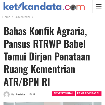
Home
Adventorial
Bahas Konfik Agraria,
Pansus RTRWP Babel
Temui Dirjen Penataan
Ruang Kementrian
ATR/BPN RI
ADVENTORIAL
PEMPROV BABEL
0
By
Redaksi