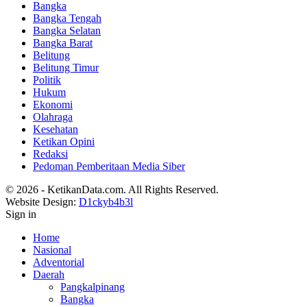
Bangka
Bangka Tengah
Bangka Selatan
Bangka Barat
Belitung
Belitung Timur
Politik
Hukum
Ekonomi
Olahraga
Kesehatan
Ketikan Opini
Redaksi
Pedoman Pemberitaan Media Siber
© 2026 - KetikanData.com. All Rights Reserved.
Website Design:
D1ckyb4b3l
Sign in
Home
Nasional
Adventorial
Daerah
Pangkalpinang
Bangka