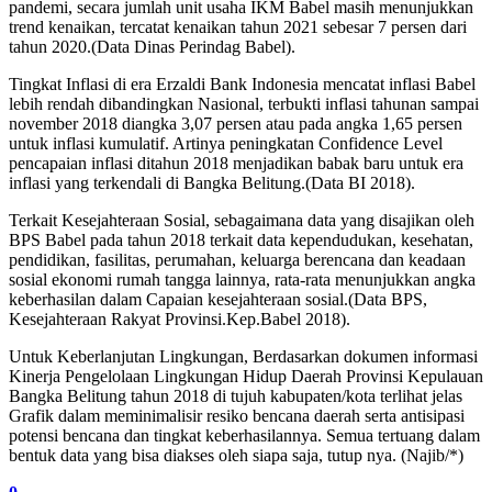
pandemi, secara jumlah unit usaha IKM Babel masih menunjukkan
trend kenaikan, tercatat kenaikan tahun 2021 sebesar 7 persen dari
tahun 2020.(Data Dinas Perindag Babel).
Tingkat Inflasi di era Erzaldi Bank Indonesia mencatat inflasi Babel
lebih rendah dibandingkan Nasional, terbukti inflasi tahunan sampai
november 2018 diangka 3,07 persen atau pada angka 1,65 persen
untuk inflasi kumulatif. Artinya peningkatan Confidence Level
pencapaian inflasi ditahun 2018 menjadikan babak baru untuk era
inflasi yang terkendali di Bangka Belitung.(Data BI 2018).
Terkait Kesejahteraan Sosial, sebagaimana data yang disajikan oleh
BPS Babel pada tahun 2018 terkait data kependudukan, kesehatan,
pendidikan, fasilitas, perumahan, keluarga berencana dan keadaan
sosial ekonomi rumah tangga lainnya, rata-rata menunjukkan angka
keberhasilan dalam Capaian kesejahteraan sosial.(Data BPS,
Kesejahteraan Rakyat Provinsi.Kep.Babel 2018).
Untuk Keberlanjutan Lingkungan, Berdasarkan dokumen informasi
Kinerja Pengelolaan Lingkungan Hidup Daerah Provinsi Kepulauan
Bangka Belitung tahun 2018 di tujuh kabupaten/kota terlihat jelas
Grafik dalam meminimalisir resiko bencana daerah serta antisipasi
potensi bencana dan tingkat keberhasilannya. Semua tertuang dalam
bentuk data yang bisa diakses oleh siapa saja, tutup nya. (Najib/*)