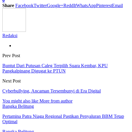
0
Share
Facebook
Twitter
Google+
ReddIt
WhatsApp
Pinterest
Email
Redaksi
Prev Post
Buntut Dari Putusan Caleg Terpilih Suara Kembar, KPU
Pangkalpinang Digugat ke PTUN
Next Post
Cyberbullying, Ancaman Tersembunyi di Era Digital
You might also like
More from author
Bangka Belitung
Pertamina Patra Niaga Regional Pastikan Penyaluran BBM Tetap
Optimal
Bangka Belitung