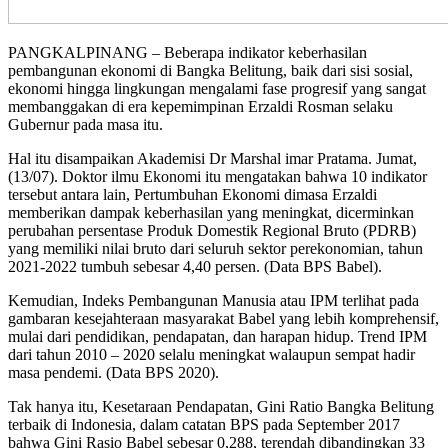
PANGKALPINANG – Beberapa indikator keberhasilan
pembangunan ekonomi di Bangka Belitung, baik dari sisi sosial,
ekonomi hingga lingkungan mengalami fase progresif yang sangat
membanggakan di era kepemimpinan Erzaldi Rosman selaku
Gubernur pada masa itu.
Hal itu disampaikan Akademisi Dr Marshal imar Pratama. Jumat,
(13/07). Doktor ilmu Ekonomi itu mengatakan bahwa 10 indikator
tersebut antara lain, Pertumbuhan Ekonomi dimasa Erzaldi
memberikan dampak keberhasilan yang meningkat, dicerminkan
perubahan persentase Produk Domestik Regional Bruto (PDRB)
yang memiliki nilai bruto dari seluruh sektor perekonomian, tahun
2021-2022 tumbuh sebesar 4,40 persen. (Data BPS Babel).
Kemudian, Indeks Pembangunan Manusia atau IPM terlihat pada
gambaran kesejahteraan masyarakat Babel yang lebih komprehensif,
mulai dari pendidikan, pendapatan, dan harapan hidup. Trend IPM
dari tahun 2010 – 2020 selalu meningkat walaupun sempat hadir
masa pendemi. (Data BPS 2020).
Tak hanya itu, Kesetaraan Pendapatan, Gini Ratio Bangka Belitung
terbaik di Indonesia, dalam catatan BPS pada September 2017
bahwa Gini Rasio Babel sebesar 0,288, terendah dibandingkan 33