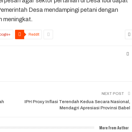
erpesan agar sektor pertanian di Desa Ibul dapat
Pemerintah Desa mendampingi petani dengan
n meningkat.
oogle+
ReddIt
NEXT POST
ah
IPH Proxy Inflasi Terendah Kedua Secara Nasional,
Mendagri Apresiasi Provinsi Babel
More From Author