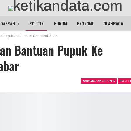
DAERAH
POLITIK
HUKUM
EKONOMI
OLAHRAGA
 Pupuk ke Petani di Desa Ibul Babar
kan Bantuan Pupuk Ke
abar
BANGKA BELITUNG
POLIT