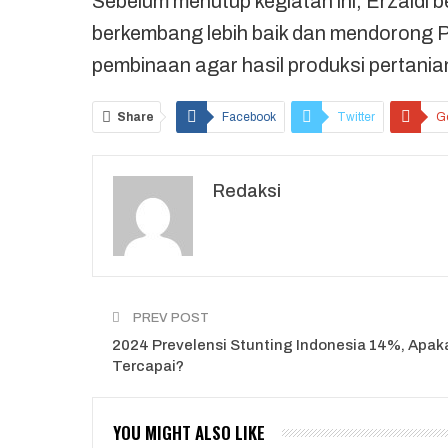
Sebelum menutup kegiatan ini, Erzaldi b
berkembang lebih baik dan mendorong 
pembinaan agar hasil produksi pertania
Share
Facebook
Twitter
G
Redaksi
PREV POST
2024 Prevelensi Stunting Indonesia 14%, Apak
Tercapai?
YOU MIGHT ALSO LIKE