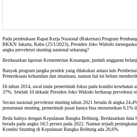
Pada pembukaan Rapat Kerja Nasional (Rakernas) Program Pembang
BKKN Jakarta, Rabu (25/1/2023), Presiden Joko Widodo menegaskan b
angka prevelensi stunting nasional sekarang?
Berdasarkan laporan Kementerian Keuangan, jumlah anggaran belanja 
Banyak program jangka pendek yang dilakukan antara lain Pemberia
Pemeriksaan kehamilan dan imunisasi, namun hal ini belum memberik
Di tahun 2014, awal mula pemerintah fokus pada kondisi kesehatan ana
37%. Setelah 10 dekade Presiden Joko Widodo berharap prevelensi 
Secara nasional prevelensi stunting tahun 2021 berada di angka 24
penurunan stunting, pemerintah pusat hanya bisa menurunkan 0,1% d
Beda halnya dengan Kepulauan Bangka Belitung. Berdasarkan data Sur
berada pada angka 18,5 persen pada 2022. Namun terjadi peningkatan
Kondisi Stunting di Kepulauan Bangka Belitung ada 20,6%.