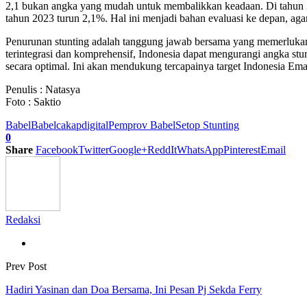
2,1 bukan angka yang mudah untuk membalikkan keadaan. Di tahun 20
tahun 2023 turun 2,1%. Hal ini menjadi bahan evaluasi ke depan, aga
Penurunan stunting adalah tanggung jawab bersama yang memerlukan 
terintegrasi dan komprehensif, Indonesia dapat mengurangi angka st
secara optimal. Ini akan mendukung tercapainya target Indonesia Ema
Penulis : Natasya
Foto : Saktio
Babel
Babelcakapdigital
Pemprov Babel
Setop Stunting
0
Share
Facebook
Twitter
Google+
ReddIt
WhatsApp
Pinterest
Email
Redaksi
Prev Post
Hadiri Yasinan dan Doa Bersama, Ini Pesan Pj Sekda Ferry