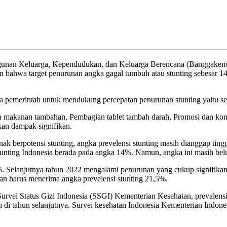
unan Keluarga, Kependudukan, dan Keluarga Berencana (Banggakenca
ahwa target penurunan angka gagal tumbuh atau stunting sebesar 14 
pemerintah untuk mendukung percepatan penurunan stunting yaitu sebe
n makanan tambahan, Pembagian tablet tambah darah, Promosi dan ko
an dampak signifikan.
k berpotensi stunting, angka prevelensi stunting masih dianggap tinggi
stunting Indonesia berada pada angka 14%. Namun, angka ini masih b
,4%. Selanjutnya tahun 2022 mengalami penurunan yang cukup signifik
an harus menerima angka prevelensi stunting 21,5%.
vei Status Gizi Indonesia (SSGI) Kementerian Kesehatan, prevalensi 
 di tahun selanjutnya. Survei kesehatan Indonesia Kementerian Indone