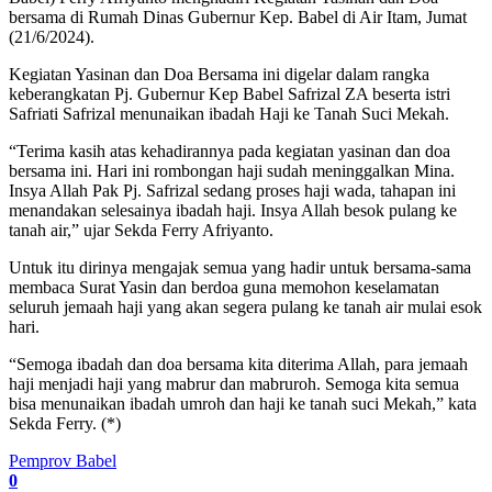
bersama di Rumah Dinas Gubernur Kep. Babel di Air Itam, Jumat
(21/6/2024).
Kegiatan Yasinan dan Doa Bersama ini digelar dalam rangka
keberangkatan Pj. Gubernur Kep Babel Safrizal ZA beserta istri
Safriati Safrizal menunaikan ibadah Haji ke Tanah Suci Mekah.
“Terima kasih atas kehadirannya pada kegiatan yasinan dan doa
bersama ini. Hari ini rombongan haji sudah meninggalkan Mina.
Insya Allah Pak Pj. Safrizal sedang proses haji wada, tahapan ini
menandakan selesainya ibadah haji. Insya Allah besok pulang ke
tanah air,” ujar Sekda Ferry Afriyanto.
Untuk itu dirinya mengajak semua yang hadir untuk bersama-sama
membaca Surat Yasin dan berdoa guna memohon keselamatan
seluruh jemaah haji yang akan segera pulang ke tanah air mulai esok
hari.
“Semoga ibadah dan doa bersama kita diterima Allah, para jemaah
haji menjadi haji yang mabrur dan mabruroh. Semoga kita semua
bisa menunaikan ibadah umroh dan haji ke tanah suci Mekah,” kata
Sekda Ferry. (*)
Pemprov Babel
0