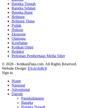
Bangka Tengah
Bangka Selatan
Bangka Barat
Belitung
Belitung Timur
Politik
Hukum
Ekonomi
Olahraga
Kesehatan
Ketikan Opini
Redaksi
Pedoman Pemberitaan Media Siber
© 2026 - KetikanData.com. All Rights Reserved.
Website Design:
D1ckyb4b3l
Sign in
Home
Nasional
Adventorial
Daerah
Pangkalpinang
Bangka
Bangka Tengah