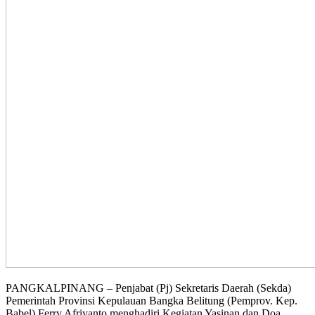
PANGKALPINANG – Penjabat (Pj) Sekretaris Daerah (Sekda)
Pemerintah Provinsi Kepulauan Bangka Belitung (Pemprov. Kep.
Babel) Ferry Afriyanto menghadiri Kegiatan Yasinan dan Doa