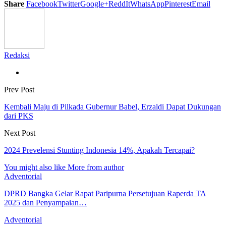
Share
Facebook
Twitter
Google+
ReddIt
WhatsApp
Pinterest
Email
Redaksi
Prev Post
Kembali Maju di Pilkada Gubernur Babel, Erzaldi Dapat Dukungan
dari PKS
Next Post
2024 Prevelensi Stunting Indonesia 14%, Apakah Tercapai?
You might also like
More from author
Adventorial
DPRD Bangka Gelar Rapat Paripurna Persetujuan Raperda TA
2025 dan Penyampaian…
Adventorial