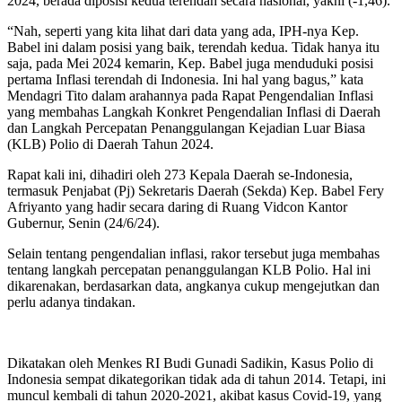
2024, berada diposisi kedua terendah secara nasional, yakni (-1,46).
“Nah, seperti yang kita lihat dari data yang ada, IPH-nya Kep.
Babel ini dalam posisi yang baik, terendah kedua. Tidak hanya itu
saja, pada Mei 2024 kemarin, Kep. Babel juga menduduki posisi
pertama Inflasi terendah di Indonesia. Ini hal yang bagus,” kata
Mendagri Tito dalam arahannya pada Rapat Pengendalian Inflasi
yang membahas Langkah Konkret Pengendalian Inflasi di Daerah
dan Langkah Percepatan Penanggulangan Kejadian Luar Biasa
(KLB) Polio di Daerah Tahun 2024.
Rapat kali ini, dihadiri oleh 273 Kepala Daerah se-Indonesia,
termasuk Penjabat (Pj) Sekretaris Daerah (Sekda) Kep. Babel Fery
Afriyanto yang hadir secara daring di Ruang Vidcon Kantor
Gubernur, Senin (24/6/24).
Selain tentang pengendalian inflasi, rakor tersebut juga membahas
tentang langkah percepatan penanggulangan KLB Polio. Hal ini
dikarenakan, berdasarkan data, angkanya cukup mengejutkan dan
perlu adanya tindakan.
Dikatakan oleh Menkes RI Budi Gunadi Sadikin, Kasus Polio di
Indonesia sempat dikategorikan tidak ada di tahun 2014. Tetapi, ini
muncul kembali di tahun 2020-2021, akibat kasus Covid-19, yang