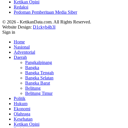
Ketikan Opini
Redaksi
Pedoman Pemberitaan Media Siber
© 2026 - KetikanData.com. All Rights Reserved.
Website Design:
D1ckyb4b3l
Sign in
Home
Nasional
Adventorial
Daerah
Pangkalpinang
Bangka
Bangka Tengah
Bangka Selatan
Bangka Barat
Belitung
Belitung Timur
Politik
Hukum
Ekonomi
Olahraga
Kesehatan
Ketikan Opini