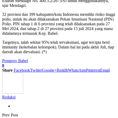
Edaran Mendagri No. 400.5.2/2673/SJ untuk menggunakannya,”
ujar Mendagri.
32 provinsi dan 399 kabupaten/kota Indonesia memiliki risiko tinggi
polio, untuk itu akan dilaksanakan Pekan Imunisasi Nasional (PIN)
Polio. PIN tahap 1 di 6 provinsi yang telah dilaksanakan pada 27
Mei 2024, dan tahap 2 di 27 provinsi pada 15 juli 2024 yang mana
didalamnya termasuk Kep. Babel.
Targetnya, ialah sekitar 95% telah tervaksinasi, agar tercipta herd
immunity (kekebalan kelompok). Dalam hal ini pada akhir Juli, tiap
daerah akan dievaluasi. (*)
Pemprov Babel
0
Share
Facebook
Twitter
Google+
ReddIt
WhatsApp
Pinterest
Email
Redaksi
Prev Post