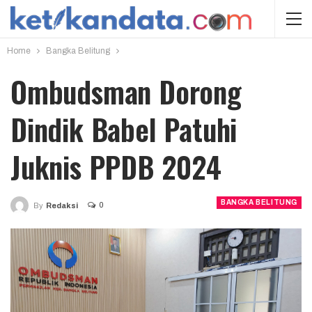
Home
Bangka Belitung
Ombudsman Dorong
Dindik Babel Patuhi
Juknis PPDB 2024
BANGKA BELITUNG
0
By
Redaksi