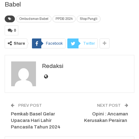
Babel
Ombudsman Babel
PPDB 2024
Stop Pungli
0
Share
Facebook
Twitter
Redaksi
PREV POST
NEXT POST
Pemkab Basel Gelar
Opini : Ancaman
Upacara Hari Lahir
Kerusakan Perairan
Pancasila Tahun 2024