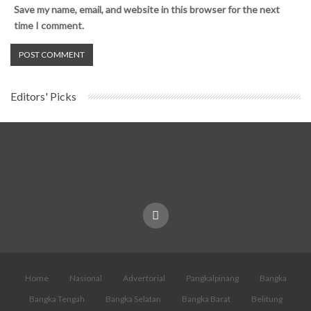
Save my name, email, and website in this browser for the next
time I comment.
Editors' Picks
Home
Nasional
Advertorial
Pangkalpinang
Bangka
Bangka Tengah
Bangka Selatan
Bangka Barat
Belitung