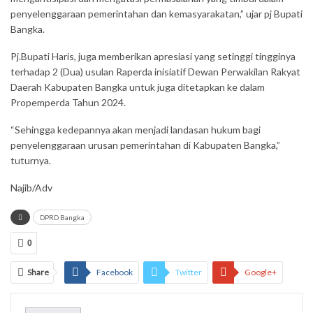
penyelenggaraan pemerintahan dan kemasyarakatan,” ujar pj Bupati
Bangka.
Pj.Bupati Haris, juga memberikan apresiasi yang setinggi tingginya
terhadap 2 (Dua) usulan Raperda inisiatif Dewan Perwakilan Rakyat
Daerah Kabupaten Bangka untuk juga ditetapkan ke dalam
Propemperda Tahun 2024.
“Sehingga kedepannya akan menjadi landasan hukum bagi
penyelenggaraan urusan pemerintahan di Kabupaten Bangka,”
tuturnya.
Najib/Adv
DPRD Bangka
0
Share
Facebook
Twitter
Google+
ReddIt
WhatsApp
Pinterest