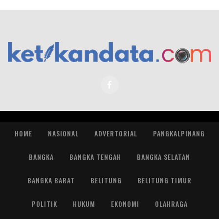
HOME
NASIONAL
ADVERTORIAL
PANGKALPINANG
BANGKA
BANGKA TENGAH
BANGKA SELATAN
BANGKA BARAT
BELITUNG
BELITUNG TIMUR
POLITIK
HUKUM
EKONOMI
OLAHRAGA