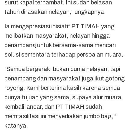
surut kapal terhambat. Ini sudah belasan
tahun dirasakan nelayan,” ungkapnya.
Ia mengapresiasi inisiatif PT TIMAH yang
melibatkan masyarakat, nelayan hingga
penambang untuk bersama-sama mencari
solusi sementara terhadap persoalan muara.
“Semua bergerak, bukan cuma nelayan, tapi
penambang dan masyarakat juga ikut gotong
royong. Kami berterima kasih karena semua
punya tujuan yang sama, supaya alur muara
kembali lancar, dan PT TIMAH sudah
memfasilitasi ini menyediakan jumbo bag, ”
katanya.