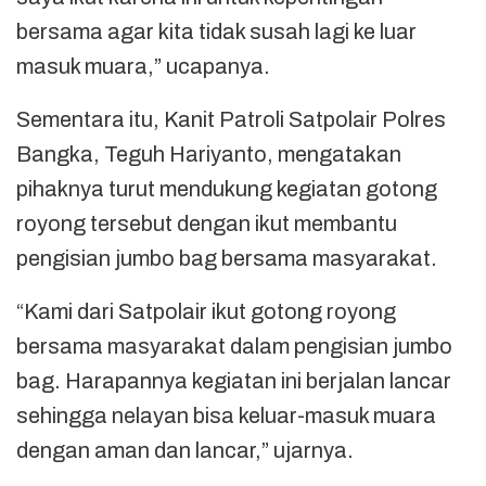
bersama agar kita tidak susah lagi ke luar
masuk muara,” ucapanya.
Sementara itu, Kanit Patroli Satpolair Polres
Bangka, Teguh Hariyanto, mengatakan
pihaknya turut mendukung kegiatan gotong
royong tersebut dengan ikut membantu
pengisian jumbo bag bersama masyarakat.
“Kami dari Satpolair ikut gotong royong
bersama masyarakat dalam pengisian jumbo
bag. Harapannya kegiatan ini berjalan lancar
sehingga nelayan bisa keluar-masuk muara
dengan aman dan lancar,” ujarnya.