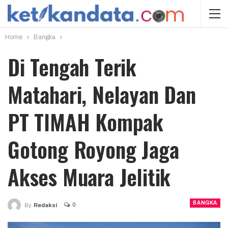
Home
Bangka
Di Tengah Terik
Matahari, Nelayan Dan
PT TIMAH Kompak
Gotong Royong Jaga
Akses Muara Jelitik
BANGKA
0
By
Redaksi