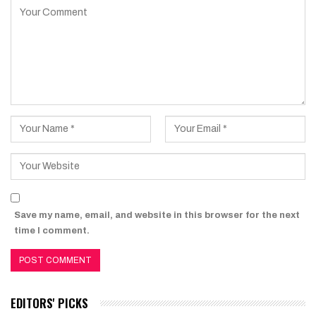
Save my name, email, and website in this browser for the next
time I comment.
EDITORS' PICKS