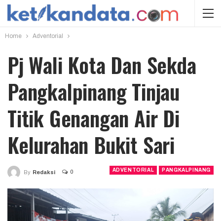
Home
Adventorial
Pj Wali Kota Dan Sekda
Pangkalpinang Tinjau
Titik Genangan Air Di
Kelurahan Bukit Sari
ADVENTORIAL
PANGKALPINANG
0
By
Redaksi