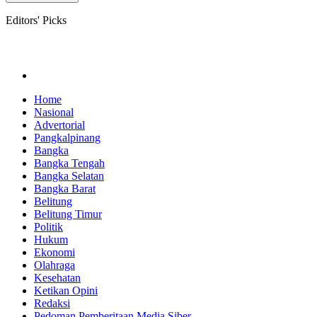
Editors' Picks
Home
Nasional
Advertorial
Pangkalpinang
Bangka
Bangka Tengah
Bangka Selatan
Bangka Barat
Belitung
Belitung Timur
Politik
Hukum
Ekonomi
Olahraga
Kesehatan
Ketikan Opini
Redaksi
Pedoman Pemberitaan Media Siber