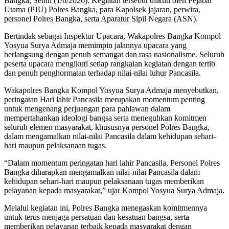
Bangka, Senin (1/6/2026). Kegiatan tersebut diikuti oleh Pejabat
Utama (PJU) Polres Bangka, para Kapolsek jajaran, perwira,
personel Polres Bangka, serta Aparatur Sipil Negara (ASN).
Bertindak sebagai Inspektur Upacara, Wakapolres Bangka Kompol
Yosyua Surya Admaja memimpin jalannya upacara yang
berlangsung dengan penuh semangat dan rasa nasionalisme. Seluruh
peserta upacara mengikuti setiap rangkaian kegiatan dengan tertib
dan penuh penghormatan terhadap nilai-nilai luhur Pancasila.
Wakapolres Bangka Kompol Yosyua Surya Admaja menyebutkan,
peringatan Hari lahir Pancasila merupakan momentum penting
untuk mengenang perjuangan para pahlawan dalam
mempertahankan ideologi bangsa serta meneguhkan komitmen
seluruh elemen masyarakat, khususnya personel Polres Bangka,
dalam mengamalkan nilai-nilai Pancasila dalam kehidupan sehari-
hari maupun pelaksanaan tugas.
“Dalam momentum peringatan hari lahir Pancasila, Personel Polres
Bangka diharapkan mengamalkan nilai-nilai Pancasila dalam
kehidupan sehari-hari maupun pelaksanaan tugas memberikan
pelayanan kepada masyarakat,” ujar Kompol Yosyua Surya Admaja.
Melalui kegiatan ini, Polres Bangka menegaskan komitmennya
untuk terus menjaga persatuan dan kesatuan bangsa, serta
memberikan pelayanan terbaik kepada masyarakat dengan