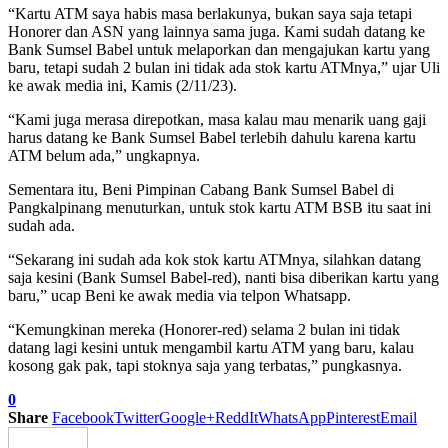
“Kartu ATM saya habis masa berlakunya, bukan saya saja tetapi
Honorer dan ASN yang lainnya sama juga. Kami sudah datang ke
Bank Sumsel Babel untuk melaporkan dan mengajukan kartu yang
baru, tetapi sudah 2 bulan ini tidak ada stok kartu ATMnya,” ujar Uli
ke awak media ini, Kamis (2/11/23).
“Kami juga merasa direpotkan, masa kalau mau menarik uang gaji
harus datang ke Bank Sumsel Babel terlebih dahulu karena kartu
ATM belum ada,” ungkapnya.
Sementara itu, Beni Pimpinan Cabang Bank Sumsel Babel di
Pangkalpinang menuturkan, untuk stok kartu ATM BSB itu saat ini
sudah ada.
“Sekarang ini sudah ada kok stok kartu ATMnya, silahkan datang
saja kesini (Bank Sumsel Babel-red), nanti bisa diberikan kartu yang
baru,” ucap Beni ke awak media via telpon Whatsapp.
“Kemungkinan mereka (Honorer-red) selama 2 bulan ini tidak
datang lagi kesini untuk mengambil kartu ATM yang baru, kalau
kosong gak pak, tapi stoknya saja yang terbatas,” pungkasnya.
0
Share
Facebook
Twitter
Google+
ReddIt
WhatsApp
Pinterest
Email