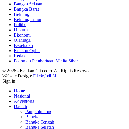
Bangka Selatan
Bangka Barat
Belitung
Belitung Timur
Politik
Hukum
Ekonomi
Olahraga
Kesehatan
Ketikan Opini
Redaksi
Pedoman Pemberitaan Media Siber
© 2026 - KetikanData.com. All Rights Reserved.
Website Design:
D1ckyb4b3l
Sign in
Home
Nasional
Adventorial
Daerah
Pangkalpinang
Bangka
Bangka Tengah
Bangka Selatan