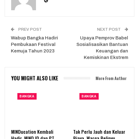
PREV POST
NEXT POST
Wabup Bangka Hadiri
Upaya Pemprov Babel
Pembukaan Festival
Sosialisasikan Bantuan
Kemuja Tahun 2023
Keuangan dan
Kemiskinan Ekstrem
YOU MIGHT ALSO LIKE
More From Author
BANGKA
BANGKA
MINDucation Kembali
Tak Perlu Jauh dan Keluar
Hadir, MIND ID dan PT
Biaya, Warga Belinyu