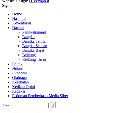
Website Design:
D1ckyb4b3l
Sign in
Home
Nasional
Adventorial
Daerah
Pangkalpinang
Bangka
Bangka Tengah
Bangka Selatan
Bangka Barat
Belitung
Belitung Timur
Politik
Hukum
Ekonomi
Olahraga
Kesehatan
Ketikan Opini
Redaksi
Pedoman Pemberitaan Media Siber