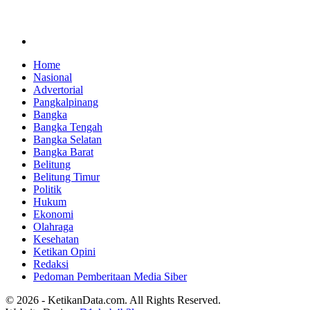
Home
Nasional
Advertorial
Pangkalpinang
Bangka
Bangka Tengah
Bangka Selatan
Bangka Barat
Belitung
Belitung Timur
Politik
Hukum
Ekonomi
Olahraga
Kesehatan
Ketikan Opini
Redaksi
Pedoman Pemberitaan Media Siber
© 2026 - KetikanData.com. All Rights Reserved.