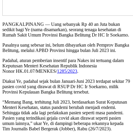
PANGKALPINANG — Uang sebanyak Rp 40 an Juta bukan
sedikit bagi Ye (nama disamarkan), seorang tenaga kesehatan di
Rumah Sakit Umum Provinsi Bangka Belitung Dr HC Ir Soekarno.
Pasalnya uang sebesar ini, belum dibayarkan oleh Pemprov Bangka
Belitung, melalui APBD Provinsi hingga bulan Juli 2023 ini.
Padahal, aturan pemberian insentif para Nakes ini tertuang dalam
Keputusan Menteri Kesehatan Republik Indonesia
Nonor HK.01.07/MENKES/
1285/2023
.
Diakui Ye, padahal sejak bulan Januari-Juni 2023 terdapat sekitar 79
pasien covid yang dirawat di RSUP Dr HC Ir Soekarno, milik
Provinsi Kepulauan Bangka Belitung tersebut.
“Memang Bang, terhitung Juli 2023, berdasarkan Surat Keputusan
Menteri Kesehatan, status pandemi berubah menjadi endemi.
Sehingga tidak ada lagi perlakukan pasien seperti masa pandemi.
Pasien yang terindikasi gejala covid akan dirawat seperti pasien
umum lainnya,” ukar Ye, di dampingi beberapa rekannya kepada
Tim Journalis Babel Bergerak (Jobber), Rabu (26/7/2023).