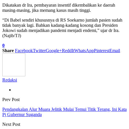
Dikatakan dr Ira, pembayaran insentif dikembalikan ke daerah
masing-masing, jika memang kasus masih tinggi.
“Di Babel sendiri khususnya di RS Soekarno jumlah pasien sudah
tidak banyak lagi. Bahkan kadang-kadang kosong dan Presiden
Jokowi sudah menjadikan pandemi menjadi endemi,” ujar dr Ira.
(Najib/TJ)
0
Share
Facebook
Twitter
Google+
ReddIt
WhatsApp
Pinterest
Email
Redaksi
Prev Post
Pendangkalan Alur Muara Jelitik Mulai Temui Titik Terang, Ini Kata
Pj Gubernur Suganda
Next Post