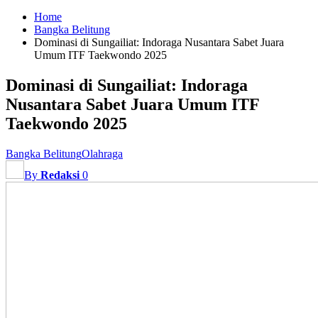
Home
Bangka Belitung
Dominasi di Sungailiat: Indoraga Nusantara Sabet Juara
Umum ITF Taekwondo 2025
Dominasi di Sungailiat: Indoraga
Nusantara Sabet Juara Umum ITF
Taekwondo 2025
Bangka Belitung
Olahraga
By
Redaksi
0