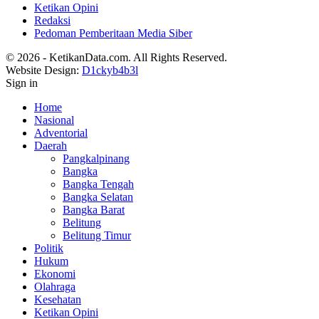
Ketikan Opini
Redaksi
Pedoman Pemberitaan Media Siber
© 2026 - KetikanData.com. All Rights Reserved.
Website Design:
D1ckyb4b3l
Sign in
Home
Nasional
Adventorial
Daerah
Pangkalpinang
Bangka
Bangka Tengah
Bangka Selatan
Bangka Barat
Belitung
Belitung Timur
Politik
Hukum
Ekonomi
Olahraga
Kesehatan
Ketikan Opini