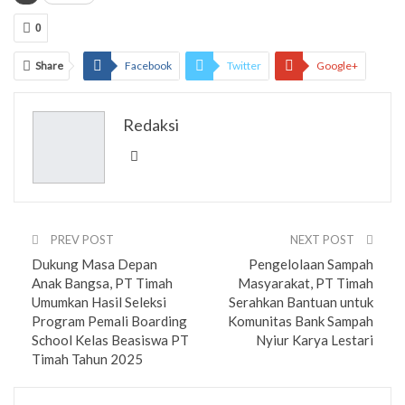
0
Share
Facebook
Twitter
Google+
ReddIt
WhatsApp
Pinterest
Redaksi
Email
PREV POST
NEXT POST
Dukung Masa Depan
Pengelolaan Sampah
Anak Bangsa, PT Timah
Masyarakat, PT Timah
Umumkan Hasil Seleksi
Serahkan Bantuan untuk
Program Pemali Boarding
Komunitas Bank Sampah
School Kelas Beasiswa PT
Nyiur Karya Lestari
Timah Tahun 2025