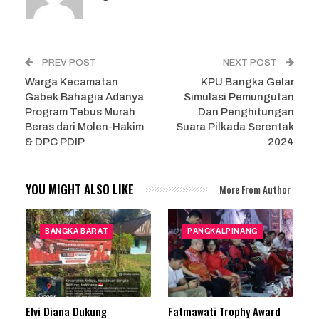
PREV POST
NEXT POST
Warga Kecamatan
KPU Bangka Gelar
Gabek Bahagia Adanya
Simulasi Pemungutan
Program Tebus Murah
Dan Penghitungan
Beras dari Molen-Hakim
Suara Pilkada Serentak
& DPC PDIP
2024
YOU MIGHT ALSO LIKE
More From Author
BANGKA BARAT
PANGKALPINANG
Elvi Diana Dukung
Fatmawati Trophy Award