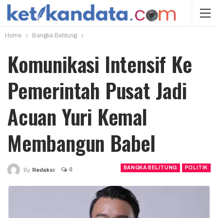
Home
Bangka Belitung
Komunikasi Intensif Ke
Pemerintah Pusat Jadi
Acuan Yuri Kemal
Membangun Babel
BANGKA BELITUNG
POLITIK
0
By
Redaksi