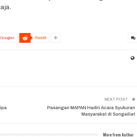
saja.
Google+
ReddIt
NEXT POST
ipa
Pasangan MAPAN Hadiri Acara Syukuran
Masyarakat di Sungailiat
More From Author