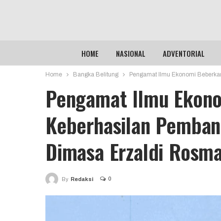
HOME
NASIONAL
ADVENTORIAL
Home
Bangka Belitung
Pengamat Ilmu Ekonomi Beberkan
Pengamat Ilmu Ekono
Keberhasilan Pemban
Dimasa Erzaldi Rosm
0
By
Redaksi