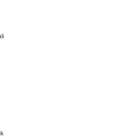
li
uk