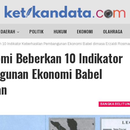
DAERAH
POLITIK
HUKUM
EKONOMI
OLAHRAGA
 10 Indikator Keberhasilan Pembangunan Ekonomi Babel dimasa Erzaldi Rosma
mi Beberkan 10 Indikator
gunan Ekonomi Babel
an
BANGKA BELITU