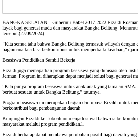
BANGKA SELATAN – Gubernur Babel 2017-2022 Erzaldi Rosman Djoh
layak bagi generasi muda dan masyarakat Bangka Belitung. Menurutn
tersebut.(27/09/2024)
“Kita semua tahu bahwa Bangka Belitung termasuk wilayah dengan eko
bagaimana kita bisa berkontribusi untuk memperbaiki keadaan,” ujar
Beasiswa Pendidikan Sambil Bekerja
Erzaldi juga memaparkan program beasiswa yang diinisiasi oleh Insti
Jerman. Program ini diharapkan dapat menjadi solusi bagi generasi m
“Kita punya program beasiswa untuk anak-anak yang tamatan SMA. Mer
berbuat sesuatu untuk Bangka Belitung,” tuturnya.
Program beasiswa ini merupakan bagian dari upaya Erzaldi untuk me
berkontribusi bagi pembangunan daerah.
Kunjungan Erzaldi ke Toboali ini menjadi sinyal bahwa ia berkomi
masyarakat melalui program pendidikan,l.
Erzaldi berharap dapat membawa perubahan positif bagi daerah yang 