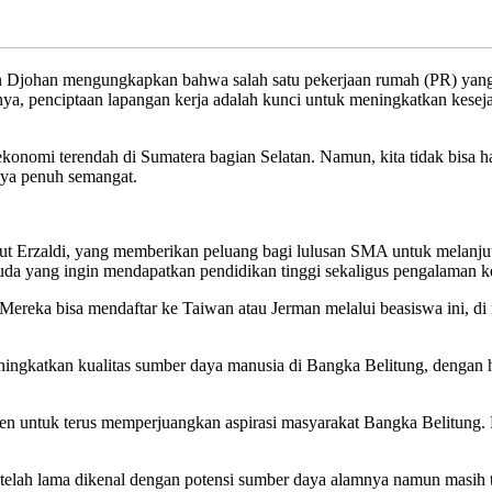
an mengungkapkan bahwa salah satu pekerjaan rumah (PR) yang ing
ya, penciptaan lapangan kerja adalah kunci untuk meningkatkan kese
nomi terendah di Sumatera bagian Selatan. Namun, kita tidak bisa han
nya penuh semangat.
tut Erzaldi, yang memberikan peluang bagi lulusan SMA untuk melanjutk
uda yang ingin mendapatkan pendidikan tinggi sekaligus pengalaman ker
eka bisa mendaftar ke Taiwan atau Jerman melalui beasiswa ini, di ma
ningkatkan kualitas sumber daya manusia di Bangka Belitung, dengan 
tmen untuk terus memperjuangkan aspirasi masyarakat Bangka Belitun
telah lama dikenal dengan potensi sumber daya alamnya namun masih te