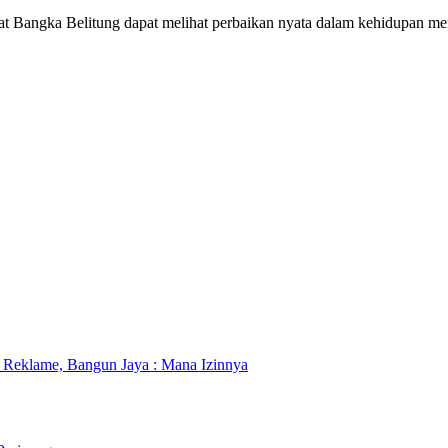
t Bangka Belitung dapat melihat perbaikan nyata dalam kehidupan mer
Reklame, Bangun Jaya : Mana Izinnya