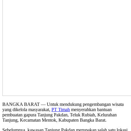
BANGKA BARAT — Untuk mendukung pengembangan wisata
yang dikelola masyarakat,
PT Timah
menyerahkan bantuan
pembuatan gapura Tanjung Pakdan, Teluk Rubiah, Kelurahan
Tanjung, Kecamatan Mentok, Kabupaten Bangka Barat.
Sebelumnya, kawasan Tanjung Pakdan merupakan salah satu lokasi