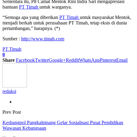
Sementara itu, Plt Camat Mentok Rini Indra Sari mengapresiasi
bantuan
PT Timah
untuk warganya.
“Semoga apa yang diberikan
PT Timah
untuk masyarakat Mentok,
menjadi berkah untuk perusahaan PT Timah, tetap eksis di dunia
pertambangan,” harapnya. (*)
Sumber :
http://www.timah.com
PT.Timah
0
Share
Facebook
Twitter
Google+
ReddIt
WhatsApp
Pinterest
Email
redaksi
Prev Post
Kesbangpol Pangkalpinang Gelar Sosialisasi Pusat Pendidikan
Wawasan Kebangsaan