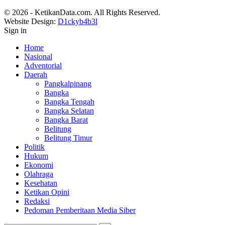
© 2026 - KetikanData.com. All Rights Reserved.
Website Design:
D1ckyb4b3l
Sign in
Home
Nasional
Adventorial
Daerah
Pangkalpinang
Bangka
Bangka Tengah
Bangka Selatan
Bangka Barat
Belitung
Belitung Timur
Politik
Hukum
Ekonomi
Olahraga
Kesehatan
Ketikan Opini
Redaksi
Pedoman Pemberitaan Media Siber