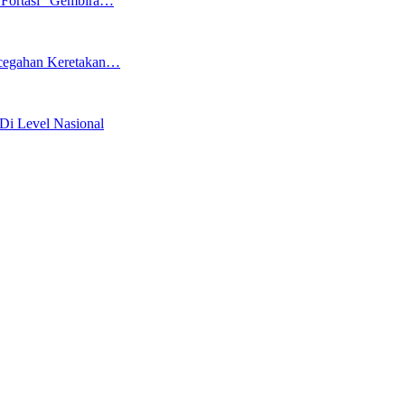
 Fortasi “Gembira…
ncegahan Keretakan…
Di Level Nasional