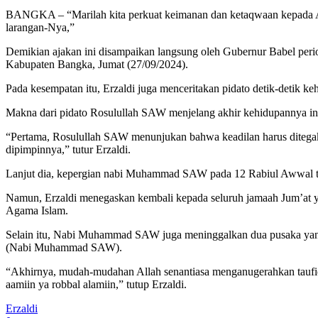
BANGKA – “Marilah kita perkuat keimanan dan ketaqwaan kepada Al
larangan-Nya,”
Demikian ajakan ini disampaikan langsung oleh Gubernur Babel peri
Kabupaten Bangka, Jumat (27/09/2024).
Pada kesempatan itu, Erzaldi juga menceritakan pidato detik-detik
Makna dari pidato Rosulullah SAW menjelang akhir kehidupannya ini, d
“Pertama, Rosulullah SAW menunjukan bahwa keadilan harus ditegakka
dipimpinnya,” tutur Erzaldi.
Lanjut dia, kepergian nabi Muhammad SAW pada 12 Rabiul Awwal ta
Namun, Erzaldi menegaskan kembali kepada seluruh jamaah Jum’at
Agama Islam.
Selain itu, Nabi Muhammad SAW juga meninggalkan dua pusaka yang d
(Nabi Muhammad SAW).
“Akhirnya, mudah-mudahan Allah senantiasa menganugerahkan taufiq
aamiin ya robbal alamiin,” tutup Erzaldi.
Erzaldi