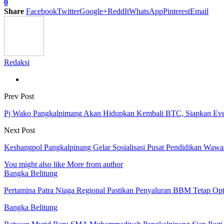
0
Share
Facebook
Twitter
Google+
ReddIt
WhatsApp
Pinterest
Email
Redaksi
Prev Post
Pj Wako Pangkalpimang Akan Hidupkan Kembali BTC, Siapkan Eve
Next Post
Kesbangpol Pangkalpinang Gelar Sosialisasi Pusat Pendidikan Waw
You might also like
More from author
Bangka Belitung
Pertamina Patra Niaga Regional Pastikan Penyaluran BBM Tetap Op
Bangka Belitung