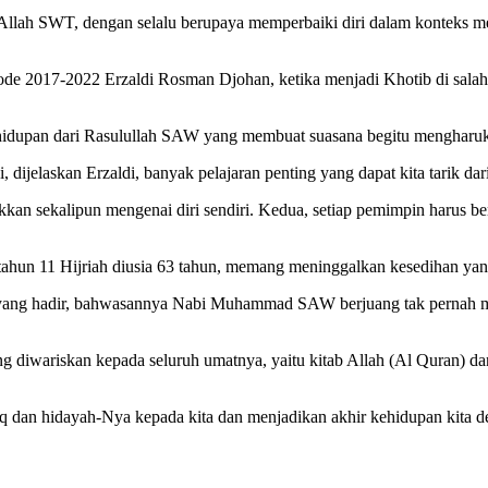
lah SWT, dengan selalu berupaya memperbaiki diri dalam konteks me
ode 2017-2022 Erzaldi Rosman Djohan, ketika menjadi Khotib di salah
 kehidupan dari Rasulullah SAW yang membuat suasana begitu mengharu
ijelaskan Erzaldi, banyak pelajaran penting yang dapat kita tarik dari
n sekalipun mengenai diri sendiri. Kedua, setiap pemimpin harus bers
hun 11 Hijriah diusia 63 tahun, memang meninggalkan kesedihan yan
 yang hadir, bahwasannya Nabi Muhammad SAW berjuang tak pernah m
iwariskan kepada seluruh umatnya, yaitu kitab Allah (Al Quran) dan
 dan hidayah-Nya kepada kita dan menjadikan akhir kehidupan kita d