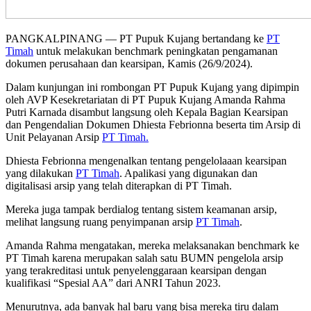
PANGKALPINANG — PT Pupuk Kujang bertandang ke
PT
Timah
untuk melakukan benchmark peningkatan pengamanan
dokumen perusahaan dan kearsipan, Kamis (26/9/2024).
Dalam kunjungan ini rombongan PT Pupuk Kujang yang dipimpin
oleh AVP Kesekretariatan di PT Pupuk Kujang Amanda Rahma
Putri Karnada disambut langsung oleh Kepala Bagian Kearsipan
dan Pengendalian Dokumen Dhiesta Febrionna beserta tim Arsip di
Unit Pelayanan Arsip
PT Timah.
Dhiesta Febrionna mengenalkan tentang pengelolaaan kearsipan
yang dilakukan
PT Timah
. Apalikasi yang digunakan dan
digitalisasi arsip yang telah diterapkan di PT Timah.
Mereka juga tampak berdialog tentang sistem keamanan arsip,
melihat langsung ruang penyimpanan arsip
PT Timah
.
Amanda Rahma mengatakan, mereka melaksanakan benchmark ke
PT Timah karena merupakan salah satu BUMN pengelola arsip
yang terakreditasi untuk penyelenggaraan kearsipan dengan
kualifikasi “Spesial AA” dari ANRI Tahun 2023.
Menurutnya, ada banyak hal baru yang bisa mereka tiru dalam