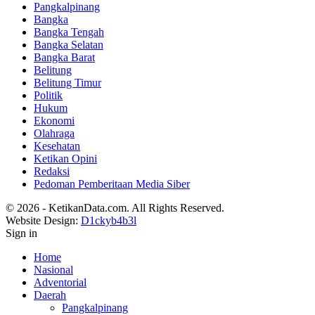
Pangkalpinang
Bangka
Bangka Tengah
Bangka Selatan
Bangka Barat
Belitung
Belitung Timur
Politik
Hukum
Ekonomi
Olahraga
Kesehatan
Ketikan Opini
Redaksi
Pedoman Pemberitaan Media Siber
© 2026 - KetikanData.com. All Rights Reserved.
Website Design:
D1ckyb4b3l
Sign in
Home
Nasional
Adventorial
Daerah
Pangkalpinang