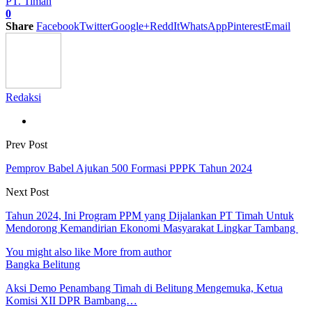
PT. Timah
0
Share
Facebook
Twitter
Google+
ReddIt
WhatsApp
Pinterest
Email
Redaksi
Prev Post
Pemprov Babel Ajukan 500 Formasi PPPK Tahun 2024
Next Post
Tahun 2024, Ini Program PPM yang Dijalankan PT Timah Untuk
Mendorong Kemandirian Ekonomi Masyarakat Lingkar Tambang
You might also like
More from author
Bangka Belitung
Aksi Demo Penambang Timah di Belitung Mengemuka, Ketua
Komisi XII DPR Bambang…