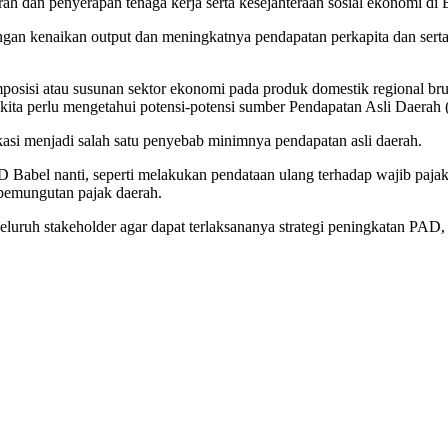
h dan penyerapan tenaga kerja serta kesejahteraan sosial ekonomi di B
engan kenaikan output dan meningkatnya pendapatan perkapita dan sert
sisi atau susunan sektor ekonomi pada produk domestik regional bruto
kita perlu mengetahui potensi-potensi sumber Pendapatan Asli Daerah 
ikasi menjadi salah satu penyebab minimnya pendapatan asli daerah.
 Babel nanti, seperti melakukan pendataan ulang terhadap wajib paja
emungutan pajak daerah.
luruh stakeholder agar dapat terlaksananya strategi peningkatan PAD