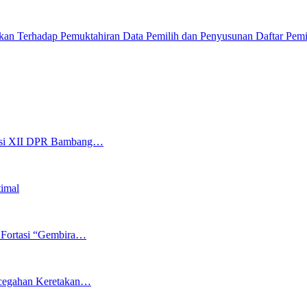
an Terhadap Pemuktahiran Data Pemilih dan Penyusunan Daftar Pemi
isi XII DPR Bambang…
timal
 Fortasi “Gembira…
ncegahan Keretakan…