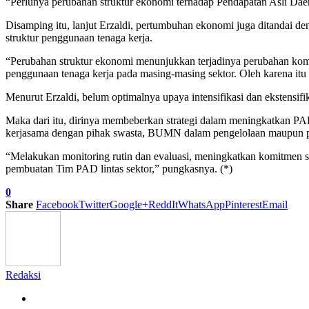
“Perlunya perubahan struktur ekonomi terhadap Pendapatan Asli Daera
Disamping itu, lanjut Erzaldi, pertumbuhan ekonomi juga ditandai d
struktur penggunaan tenaga kerja.
“Perubahan struktur ekonomi menunjukkan terjadinya perubahan kompo
penggunaan tenaga kerja pada masing-masing sektor. Oleh karena itu 
Menurut Erzaldi, belum optimalnya upaya intensifikasi dan ekstensif
Maka dari itu, dirinya membeberkan strategi dalam meningkatkan PAD
kerjasama dengan pihak swasta, BUMN dalam pengelolaan maupun p
“Melakukan monitoring rutin dan evaluasi, meningkatkan komitmen se
pembuatan Tim PAD lintas sektor,” pungkasnya. (*)
0
Share
Facebook
Twitter
Google+
ReddIt
WhatsApp
Pinterest
Email
Redaksi