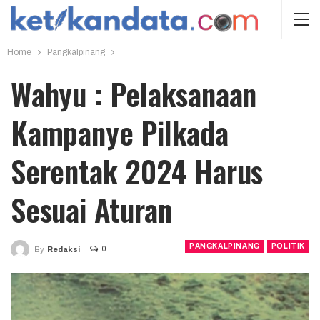
Home
Pangkalpinang
Wahyu : Pelaksanaan
Kampanye Pilkada
Serentak 2024 Harus
Sesuai Aturan
PANGKALPINANG
POLITIK
0
By
Redaksi