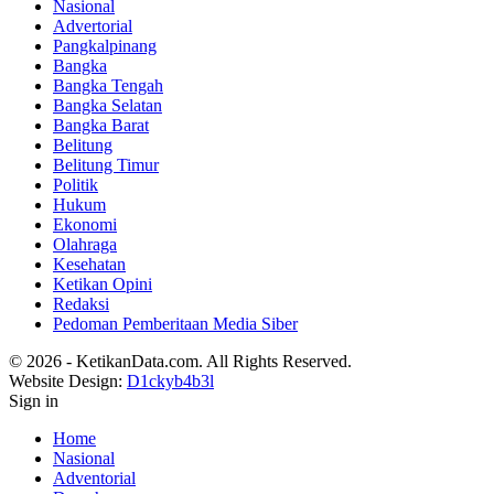
Nasional
Advertorial
Pangkalpinang
Bangka
Bangka Tengah
Bangka Selatan
Bangka Barat
Belitung
Belitung Timur
Politik
Hukum
Ekonomi
Olahraga
Kesehatan
Ketikan Opini
Redaksi
Pedoman Pemberitaan Media Siber
© 2026 - KetikanData.com. All Rights Reserved.
Website Design:
D1ckyb4b3l
Sign in
Home
Nasional
Adventorial