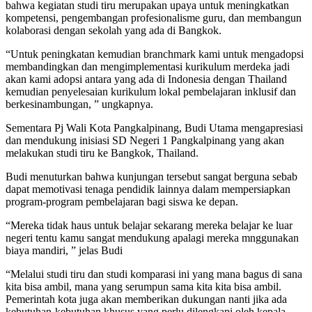
bahwa kegiatan studi tiru merupakan upaya untuk meningkatkan
kompetensi, pengembangan profesionalisme guru, dan membangun
kolaborasi dengan sekolah yang ada di Bangkok.
“Untuk peningkatan kemudian branchmark kami untuk mengadopsi
membandingkan dan mengimplementasi kurikulum merdeka jadi
akan kami adopsi antara yang ada di Indonesia dengan Thailand
kemudian penyelesaian kurikulum lokal pembelajaran inklusif dan
berkesinambungan, ” ungkapnya.
Sementara Pj Wali Kota Pangkalpinang, Budi Utama mengapresiasi
dan mendukung inisiasi SD Negeri 1 Pangkalpinang yang akan
melakukan studi tiru ke Bangkok, Thailand.
Budi menuturkan bahwa kunjungan tersebut sangat berguna sebab
dapat memotivasi tenaga pendidik lainnya dalam mempersiapkan
program-program pembelajaran bagi siswa ke depan.
“Mereka tidak haus untuk belajar sekarang mereka belajar ke luar
negeri tentu kamu sangat mendukung apalagi mereka mnggunakan
biaya mandiri, ” jelas Budi
“Melalui studi tiru dan studi komparasi ini yang mana bagus di sana
kita bisa ambil, mana yang serumpun sama kita kita bisa ambil.
Pemerintah kota juga akan memberikan dukungan nanti jika ada
kebutuhan-kebutuhan khusus yang perlu dilengkapi oleh kepala