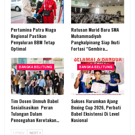
Pertamina Patra Niaga
Ratusan Murid Baru SMA
Regional Pastikan
Muhammadiyah
Penyaluran BBM Tetap
Pangkalpinang Siap Ikuti
Optimal
Fortasi “Gembira…
BANGKA BELITUNG
BANGKA BELITUNG
Tim Dosen Unmuh Babel
Sukses Harumkan Ajang
Sosialisasikan Peran
Boxing Cup 2026, Perbati
Tulangan Dalam
Babel Eksistensi Di Level
Pencegahan Keretakan…
Nasional
PREV
NEXT