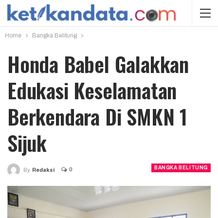
Home
Bangka Belitung
Honda Babel Galakkan
Edukasi Keselamatan
Berkendara Di SMKN 1
Sijuk
BANGKA BELITUNG
0
By
Redaksi