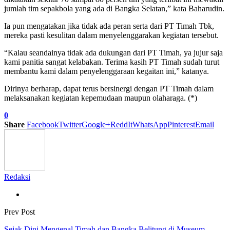
jumlah tim sepakbola yang ada di Bangka Selatan,” kata Baharudin.
Ia pun mengatakan jika tidak ada peran serta dari PT Timah Tbk,
mereka pasti kesulitan dalam menyelenggarakan kegiatan tersebut.
“Kalau seandainya tidak ada dukungan dari PT Timah, ya jujur saja
kami panitia sangat kelabakan. Terima kasih PT Timah sudah turut
membantu kami dalam penyelenggaraan kegaitan ini,” katanya.
Dirinya berharap, dapat terus bersinergi dengan PT Timah dalam
melaksanakan kegiatan kepemudaan maupun olaharaga. (*)
0
Share
Facebook
Twitter
Google+
ReddIt
WhatsApp
Pinterest
Email
Redaksi
Prev Post
Sejak Dini Mengenal Timah dan Bangka Belitung di Museum