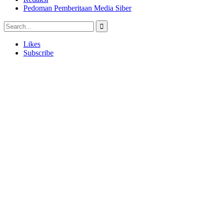
Pedoman Pemberitaan Media Siber
Likes
Subscribe