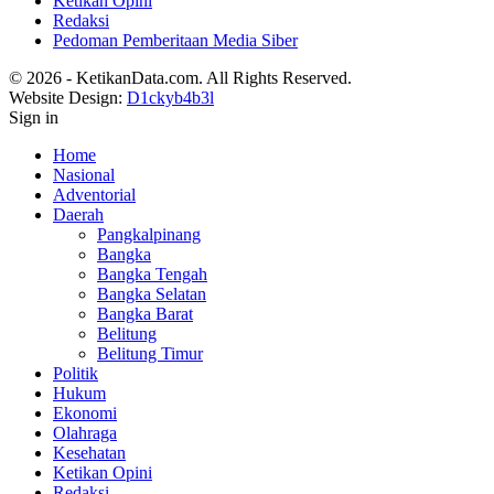
Ketikan Opini
Redaksi
Pedoman Pemberitaan Media Siber
© 2026 - KetikanData.com. All Rights Reserved.
Website Design:
D1ckyb4b3l
Sign in
Home
Nasional
Adventorial
Daerah
Pangkalpinang
Bangka
Bangka Tengah
Bangka Selatan
Bangka Barat
Belitung
Belitung Timur
Politik
Hukum
Ekonomi
Olahraga
Kesehatan
Ketikan Opini
Redaksi