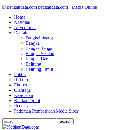
ketikandata.com - Media Online
Home
Nasional
Adventorial
Daerah
Pangkalpinang
Bangka
Bangka Tengah
Bangka Selatan
Bangka Barat
Belitung
Belitung Timur
Politik
Hukum
Ekonomi
Olahraga
Kesehatan
Ketikan Opini
Redaksi
Pedoman Pemberitaan Media Siber