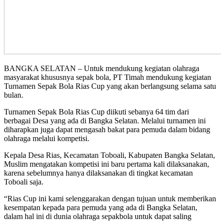
BANGKA SELATAN – Untuk mendukung kegiatan olahraga
masyarakat khususnya sepak bola, PT Timah mendukung kegiatan
Turnamen Sepak Bola Rias Cup yang akan berlangsung selama satu
bulan.
Turnamen Sepak Bola Rias Cup diikuti sebanya 64 tim dari
berbagai Desa yang ada di Bangka Selatan. Melalui turnamen ini
diharapkan juga dapat mengasah bakat para pemuda dalam bidang
olahraga melalui kompetisi.
Kepala Desa Rias, Kecamatan Toboali, Kabupaten Bangka Selatan,
Muslim mengatakan kompetisi ini baru pertama kali dilaksanakan,
karena sebelumnya hanya dilaksanakan di tingkat kecamatan
Toboali saja.
“Rias Cup ini kami selenggarakan dengan tujuan untuk memberikan
kesempatan kepada para pemuda yang ada di Bangka Selatan,
dalam hal ini di dunia olahraga sepakbola untuk dapat saling