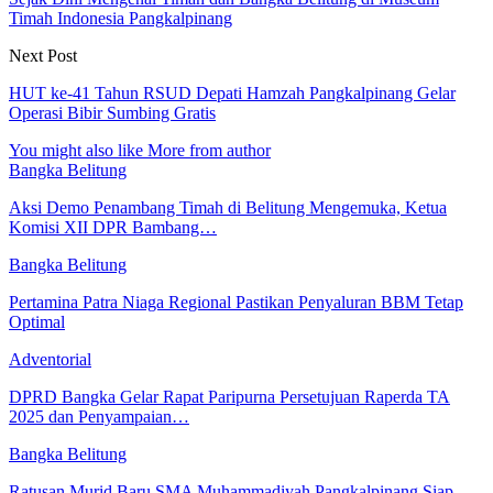
Timah Indonesia Pangkalpinang
Next Post
HUT ke-41 Tahun RSUD Depati Hamzah Pangkalpinang Gelar
Operasi Bibir Sumbing Gratis
You might also like
More from author
Bangka Belitung
Aksi Demo Penambang Timah di Belitung Mengemuka, Ketua
Komisi XII DPR Bambang…
Bangka Belitung
Pertamina Patra Niaga Regional Pastikan Penyaluran BBM Tetap
Optimal
Adventorial
DPRD Bangka Gelar Rapat Paripurna Persetujuan Raperda TA
2025 dan Penyampaian…
Bangka Belitung
Ratusan Murid Baru SMA Muhammadiyah Pangkalpinang Siap