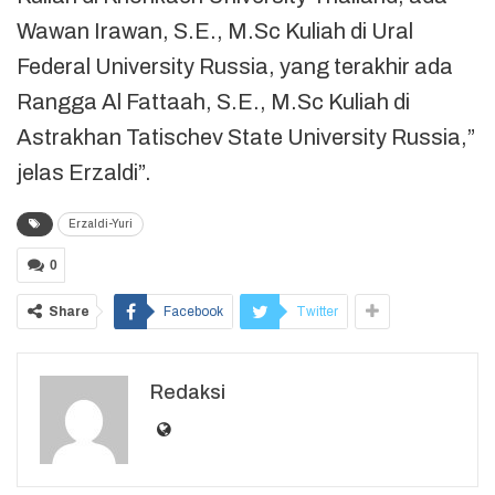
Wawan Irawan, S.E., M.Sc Kuliah di Ural
Federal University Russia, yang terakhir ada
Rangga Al Fattaah, S.E., M.Sc Kuliah di
Astrakhan Tatischev State University Russia,”
jelas Erzaldi”.
Erzaldi-Yuri
0
Share
Facebook
Twitter
Redaksi