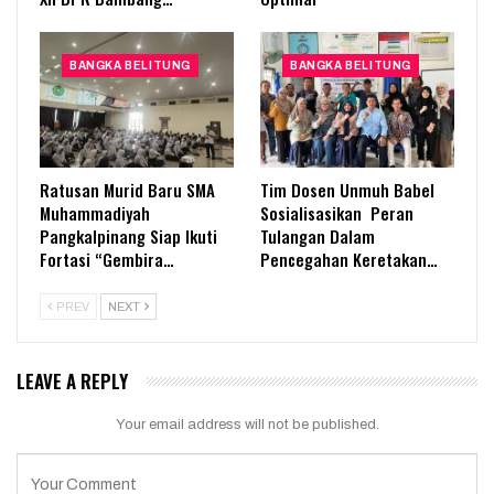
BANGKA BELITUNG
BANGKA BELITUNG
Ratusan Murid Baru SMA
Tim Dosen Unmuh Babel
Muhammadiyah
Sosialisasikan Peran
Pangkalpinang Siap Ikuti
Tulangan Dalam
Fortasi “Gembira…
Pencegahan Keretakan…
PREV
NEXT
LEAVE A REPLY
Your email address will not be published.