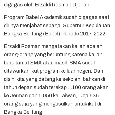
digagas oleh Erzaldi Rosman Djohan,
Program Babel Akademik sudah digagas saat
dirinya menjabat sebagai Gubernur Kepulauan
Bangka Belitung (Babel) Periode 2017-2022.
Erzaldi Rosman mengatakan kalian adalah
orang-orang yang beruntung karena kalian
baru tamat SMA atau masih SMA sudah
ditawarkan ikut program ke luar negeri. Dan
disini kita yang datang ke sekolah, bahkan di
tahun depan sudah terekap 1.100 orang akan
ke Jerman dan 1.050 ke Taiwan, juga 536
orang saja yang mengusulkan untuk ikut di
Bangka Belitung.