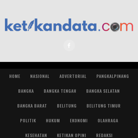
HOME
NASIONAL
ADVERTORIAL
PANGKALPINANG
BANGKA
BANGKA TENGAH
BANGKA SELATAN
BANGKA BARAT
BELITUNG
BELITUNG TIMUR
POLITIK
HUKUM
EKONOMI
OLAHRAGA
KESEHATAN
KETIKAN OPINI
REDAKSI