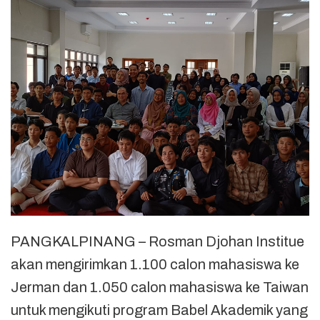
PANGKALPINANG – Rosman Djohan Institue
akan mengirimkan 1.100 calon mahasiswa ke
Jerman dan 1.050 calon mahasiswa ke Taiwan
untuk mengikuti program Babel Akademik yang