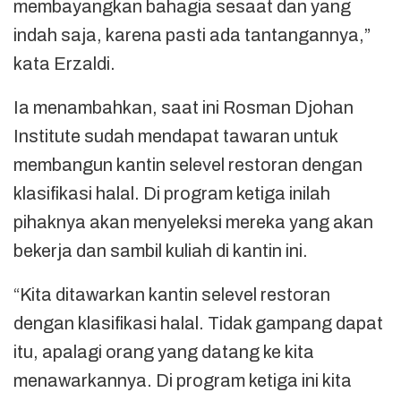
membayangkan bahagia sesaat dan yang
indah saja, karena pasti ada tantangannya,”
kata Erzaldi.
Ia menambahkan, saat ini Rosman Djohan
Institute sudah mendapat tawaran untuk
membangun kantin selevel restoran dengan
klasifikasi halal. Di program ketiga inilah
pihaknya akan menyeleksi mereka yang akan
bekerja dan sambil kuliah di kantin ini.
“Kita ditawarkan kantin selevel restoran
dengan klasifikasi halal. Tidak gampang dapat
itu, apalagi orang yang datang ke kita
menawarkannya. Di program ketiga ini kita