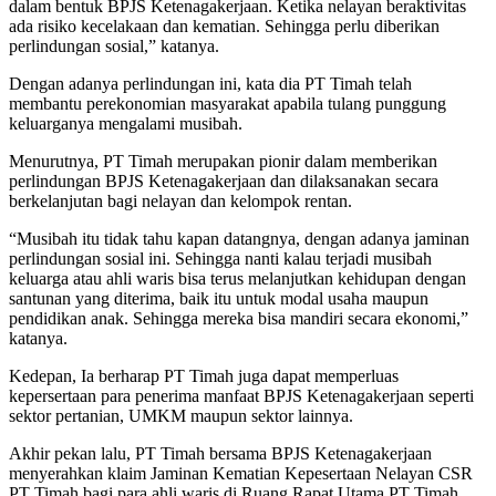
dalam bentuk BPJS Ketenagakerjaan. Ketika nelayan beraktivitas
ada risiko kecelakaan dan kematian. Sehingga perlu diberikan
perlindungan sosial,” katanya.
Dengan adanya perlindungan ini, kata dia PT Timah telah
membantu perekonomian masyarakat apabila tulang punggung
keluarganya mengalami musibah.
Menurutnya, PT Timah merupakan pionir dalam memberikan
perlindungan BPJS Ketenagakerjaan dan dilaksanakan secara
berkelanjutan bagi nelayan dan kelompok rentan.
“Musibah itu tidak tahu kapan datangnya, dengan adanya jaminan
perlindungan sosial ini. Sehingga nanti kalau terjadi musibah
keluarga atau ahli waris bisa terus melanjutkan kehidupan dengan
santunan yang diterima, baik itu untuk modal usaha maupun
pendidikan anak. Sehingga mereka bisa mandiri secara ekonomi,”
katanya.
Kedepan, Ia berharap PT Timah juga dapat memperluas
kepersertaan para penerima manfaat BPJS Ketenagakerjaan seperti
sektor pertanian, UMKM maupun sektor lainnya.
Akhir pekan lalu, PT Timah bersama BPJS Ketenagakerjaan
menyerahkan klaim Jaminan Kematian Kepesertaan Nelayan CSR
PT Timah bagi para ahli waris di Ruang Rapat Utama PT Timah.