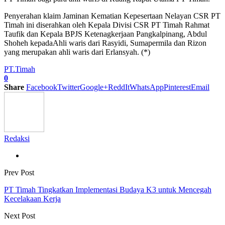
Penyerahan klaim Jaminan Kematian Kepesertaan Nelayan CSR PT
Timah ini diserahkan oleh Kepala Divisi CSR PT Timah Rahmat
Taufik dan Kepala BPJS Ketenagkerjaan Pangkalpinang, Abdul
Shoheh kepadaAhli waris dari Rasyidi, Sumapermila dan Rizon
yang merupakan ahli waris dari Erlansyah. (*)
PT.Timah
0
Share
Facebook
Twitter
Google+
ReddIt
WhatsApp
Pinterest
Email
Redaksi
Prev Post
PT Timah Tingkatkan Implementasi Budaya K3 untuk Mencegah
Kecelakaan Kerja
Next Post