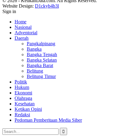
© 2026 - KetikanData.com. All Rights Reserved.
Website Design:
D1ckyb4b3l
Sign in
Home
Nasional
Adventorial
Daerah
Pangkalpinang
Bangka
Bangka Tengah
Bangka Selatan
Bangka Barat
Belitung
Belitung Timur
Politik
Hukum
Ekonomi
Olahraga
Kesehatan
Ketikan Opini
Redaksi
Pedoman Pemberitaan Media Siber