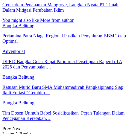
Gencarkan Penanaman Mangrove, Langkah Nyata PT Timah
Dalam Mitigasi Perubahan Iklim
You might also like
More from author
Bangka Belitung
Pertamina Patra Niaga Regional Pastikan Penyaluran BBM Tetap
Optimal
Adventorial
DPRD Bangka Gelar Rapat Paripurna Persetujuan Raperda TA
2025 dan Penyampaian…
Bangka Belitung
Ratusan Murid Baru SMA Muhammadiyah Pangkalpinang Siap
Ikuti Fortasi “Gembira…
Bangka Belitung
Tim Dosen Unmuh Babel Sosialisasikan Peran Tulangan Dalam
Pencegahan Keretakan…
Prev
Next
Leave A Reply