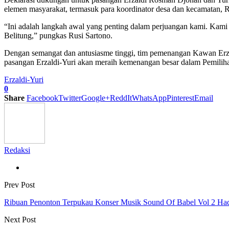
elemen masyarakat, termasuk para koordinator desa dan kecamatan,
“Ini adalah langkah awal yang penting dalam perjuangan kami. Kami
Belitung,” pungkas Rusi Sartono.
Dengan semangat dan antusiasme tinggi, tim pemenangan Kawan Erzal
pasangan Erzaldi-Yuri akan meraih kemenangan besar dalam Pemilih
Erzaldi-Yuri
0
Share
Facebook
Twitter
Google+
ReddIt
WhatsApp
Pinterest
Email
Redaksi
Prev Post
Ribuan Penonton Terpukau Konser Musik Sound Of Babel Vol 2 Ha
Next Post