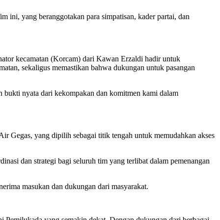
 ini, yang beranggotakan para simpatisan, kader partai, dan
nator kecamatan (Korcam) dari Kawan Erzaldi hadir untuk
camatan, sekaligus memastikan bahwa dukungan untuk pasangan
n bukti nyata dari kekompakan dan komitmen kami dalam
Air Gegas, yang dipilih sebagai titik tengah untuk memudahkan akses
dinasi dan strategi bagi seluruh tim yang terlibat dalam pemenangan
enerima masukan dan dukungan dari masyarakat.
i Pemilukada yang semakin dekat. Dengan dukungan dari berbagai