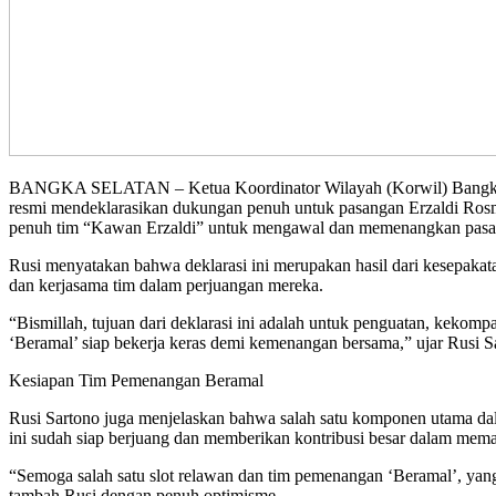
BANGKA SELATAN – Ketua Koordinator Wilayah (Korwil) Bangka Selat
resmi mendeklarasikan dukungan penuh untuk pasangan Erzaldi Rosm
penuh tim “Kawan Erzaldi” untuk mengawal dan memenangkan pasan
Rusi menyatakan bahwa deklarasi ini merupakan hasil dari kesepakat
dan kerjasama tim dalam perjuangan mereka.
“Bismillah, tujuan dari deklarasi ini adalah untuk penguatan, kek
‘Beramal’ siap bekerja keras demi kemenangan bersama,” ujar Rusi Sa
Kesiapan Tim Pemenangan Beramal
Rusi Sartono juga menjelaskan bahwa salah satu komponen utama d
ini sudah siap berjuang dan memberikan kontribusi besar dalam me
“Semoga salah satu slot relawan dan tim pemenangan ‘Beramal’, ya
tambah Rusi dengan penuh optimisme.