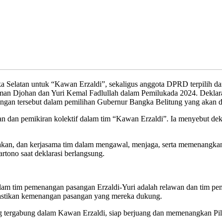
an untuk “Kawan Erzaldi”, sekaligus anggota DPRD terpilih dari Pa
an Djohan dan Yuri Kemal Fadlullah dalam Pemilukada 2024. Deklara
gan tersebut dalam pemilihan Gubernur Bangka Belitung yang akan 
an dan pemikiran kolektif dalam tim “Kawan Erzaldi”. Ia menyebut de
ompakan, dan kerjasama tim dalam mengawal, menjaga, serta memenangk
rtono saat deklarasi berlangsung.
alam tim pemenangan pasangan Erzaldi-Yuri adalah relawan dan tim p
mastikan kemenangan pasangan yang mereka dukung.
ng tergabung dalam Kawan Erzaldi, siap berjuang dan memenangkan Pi