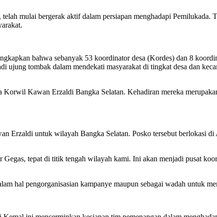
elah mulai bergerak aktif dalam persiapan menghadapi Pemilukada. Tim
arakat.
gungkapkan bahwa sebanyak 53 koordinator desa (Kordes) dan 8 koordi
adi ujung tombak dalam mendekati masyarakat di tingkat desa dan ke
ta Korwil Kawan Erzaldi Bangka Selatan. Kehadiran mereka merupaka
n Erzaldi untuk wilayah Bangka Selatan. Posko tersebut berlokasi di 
 Gegas, tepat di titik tengah wilayah kami. Ini akan menjadi pusat koor
 dalam hal pengorganisasian kampanye maupun sebagai wadah untuk m
i Kemal ini mencerminkan kesiapan tim pemenangan dalam menghadap