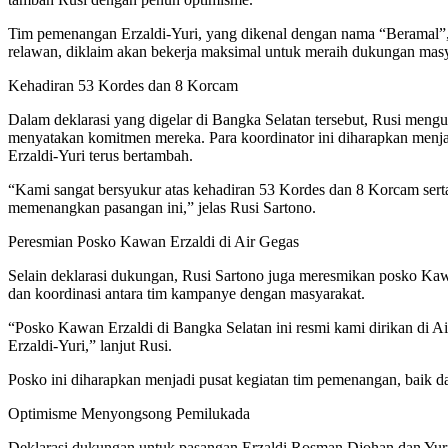
Tim pemenangan Erzaldi-Yuri, yang dikenal dengan nama “Beramal”, t
relawan, diklaim akan bekerja maksimal untuk meraih dukungan masy
Kehadiran 53 Kordes dan 8 Korcam
Dalam deklarasi yang digelar di Bangka Selatan tersebut, Rusi men
menyatakan komitmen mereka. Para koordinator ini diharapkan menj
Erzaldi-Yuri terus bertambah.
“Kami sangat bersyukur atas kehadiran 53 Kordes dan 8 Korcam ser
memenangkan pasangan ini,” jelas Rusi Sartono.
Peresmian Posko Kawan Erzaldi di Air Gegas
Selain deklarasi dukungan, Rusi Sartono juga meresmikan posko Kawa
dan koordinasi antara tim kampanye dengan masyarakat.
“Posko Kawan Erzaldi di Bangka Selatan ini resmi kami dirikan di Air
Erzaldi-Yuri,” lanjut Rusi.
Posko ini diharapkan menjadi pusat kegiatan tim pemenangan, baik
Optimisme Menyongsong Pemilukada
Deklarasi dukungan untuk pasangan Erzaldi Rosman Djohan dan Yur