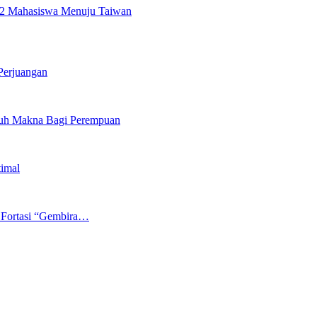
22 Mahasiswa Menuju Taiwan
Perjuangan
nuh Makna Bagi Perempuan
timal
 Fortasi “Gembira…