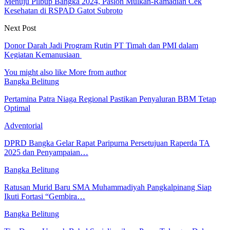
Menuju Pilbup Bangka 2024, Paslon Mulkan-Ramadian Cek
Kesehatan di RSPAD Gatot Subroto
Next Post
Donor Darah Jadi Program Rutin PT Timah dan PMI dalam
Kegiatan Kemanusiaan
You might also like
More from author
Bangka Belitung
Pertamina Patra Niaga Regional Pastikan Penyaluran BBM Tetap
Optimal
Adventorial
DPRD Bangka Gelar Rapat Paripurna Persetujuan Raperda TA
2025 dan Penyampaian…
Bangka Belitung
Ratusan Murid Baru SMA Muhammadiyah Pangkalpinang Siap
Ikuti Fortasi “Gembira…
Bangka Belitung