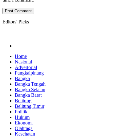
Editors' Picks
Home
Nasional
Advertorial
Pangkalpinang
Bangka
Bangka Tengah
Bangka Selatan
Bangka Barat
Belitung
Belitung Timur
Politik
Hukum
Ekonomi
Olahraga
Kesehatan