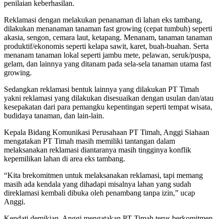
penilaian keberhasilan.
Reklamasi dengan melakukan penanaman di lahan eks tambang,
dilakukan menanaman tanaman fast growing (cepat tumbuh) seperti
akasia, sengon, cemara laut, ketapang. Menanam, tanaman tanaman
produktif/ekonomis seperti kelapa sawit, karet, buah-buahan. Serta
menanam tanaman lokal seperti jambu mete, pelawan, seruk/puspa,
gelam, dan lainnya yang ditanam pada sela-sela tanaman utama fast
growing.
Sedangkan reklamasi bentuk lainnya yang dilakukan PT Timah
yakni reklamasi yang dilakukan disesuaikan dengan usulan dan/atau
kesepakatan dari para pemangku kepentingan seperti tempat wisata,
budidaya tanaman, dan lain-lain.
Kepala Bidang Komunikasi Perusahaan PT Timah, Anggi Siahaan
mengatakan PT Timah masih memiliki tantangan dalam
melaksanakan reklamasi diantaranya masih tingginya konflik
kepemilikan lahan di area eks tambang.
“Kita brekomitmen untuk melaksanakan reklamasi, tapi memang
masih ada kendala yang dihadapi misalnya lahan yang sudah
direklamasi kembali dibuka oleh penambang tanpa izin,” ucap
Anggi.
Kendati demikian, Anggi mengatakan PT Timah terus berkomitmen