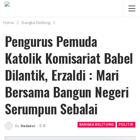
Home
Bangka Belitung
Pengurus Pemuda
Katolik Komisariat Babel
Dilantik, Erzaldi : Mari
Bersama Bangun Negeri
Serumpun Sebalai
BANGKA BELITUNG
POLITIK
0
By
Redaksi