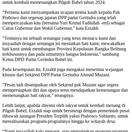
untuk kembali memenangkan Pilgub Babel tahun 2024.
“Pertama kami menyampaikan ucapan terima kasih kepada Pak
Prabowo dan segenap jajaran DPP partai Gerindra yang telah
mempercayakan kita (bersama Yuri Kemal Fadlullah -red) sebagai
Calon Gubernur dan Wakil Gubernur,” kata Erzaldi.
“Tentunya ini sebuah semangat yang terus memacu kami dan
insyaallah dengan semangat ini meniatkan hati kami, mewakafkan
hati kami untuk membangun Provinsi Kepulauan Bangka Belitung
terkhususnya dan pada umumnya bangsa Indonesia,” sambung
Ketua DPD Partai Gerindra Babel ini.
Pada kesempatan itu, Erzaldi juga mengakui menerima wejangan
khusus dari Sekjend DPP Partai Gerindra Ahmad Muzani.
“Pesan tadi disampaikan oleh Sekjend pak Muzani agar segera
mempersiapkan diri dan upaya terus mendapatkan kemenangan dan
memenangkan hati rakyat,” terangnya.
Lebih lanjut, apabila direstui oleh rakyat untuk kembali menang di
Pilgub Babel, Erzaldi siap untuk bersinergi dengan pemerintah pusat
dibawah naungan Presiden Terpilih yakni Prabowo Subianto, untuk
merealisasikan program-programnya hingga ke wilayah desa.
“Nanti insyaallah kalo menang, siap menjalankan program-program