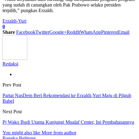
yang sudah di canangkan oleh Pak Prabowo selaku presiden
terpilih,” pungkas Erzaldi.
Erzaldi-Yuri
0
Share
Facebook
Twitter
Google+
ReddIt
WhatsApp
Pinterest
Email
Redaksi
Prev Post
Partai NasDem Beri Rekomendasi ke Erzaldi-Yuri Maju di Pilgub
Babel
Next Post
Pj Wako Budi Utama Kunjungi Mualaf Center, Ini Pembahasannya
You might also like
More from author
Bangka Belitung