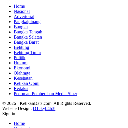
Home
Nasional
Advertorial
Pangkalpinang
Bangka
Bangka Tengah
Bangka Selatan
Bangka Barat
Belitung
Belitung Timur
Politik
Hukum
Ekonomi
Olahraga
Kesehatan
Ketikan Opini
Redaksi
Pedoman Pemberitaan Media Siber
© 2026 - KetikanData.com. All Rights Reserved.
Website Design:
D1ckyb4b3l
Sign in
Home