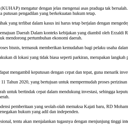
UHAP) mengatur dengan jelas mengenai asas praduga tak bersalah.
ya putusan pengadilan yang berkekuatan hukum tetap.
ak yang terlibat dalam kasus ini harus tetap berjalan dengan mengedep
emajuan Daerah Dalam konteks kebijakan yang diambil oleh Erzaldi
ntuk mendorong pertumbuhan ekonomi daerah.
roses bisnis, termasuk memberikan kemudahan bagi pelaku usaha dalam 
akukan di lokasi yang tidak biasa seperti parkiran, merupakan langk
dapat mengambil keputusan dengan cepat dan tepat, guna menarik inves
11 Tahun 2020, yang bertujuan untuk mempermudah proses perizinan d
untuk bertindak cepat dalam mendukung investasi, sehingga keputusa
erah.
Tendensi pemberitaan yang seolah-olah memaksa Kajati baru, RD Mo
 penegakan hukum yang adil dan independen.
nal, tentu akan menjalankan tugasnya dengan menjunjung tinggi integr