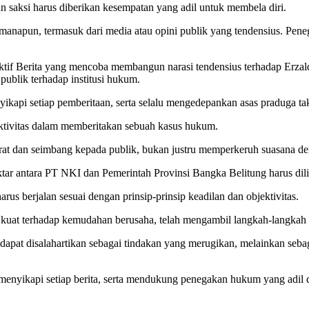
n saksi harus diberikan kesempatan yang adil untuk membela diri.
k manapun, termasuk dari media atau opini publik yang tendensius. Pe
 Berita yang mencoba membangun narasi tendensius terhadap Erzaldi
ublik terhadap institusi hukum.
yikapi setiap pemberitaan, serta selalu mengedepankan asas praduga t
jektivitas dalam memberitakan sebuah kasus hukum.
at dan seimbang kepada publik, bukan justru memperkeruh suasana de
ktar antara PT NKI dan Pemerintah Provinsi Bangka Belitung harus dil
rus berjalan sesuai dengan prinsip-prinsip keadilan dan objektivitas.
kuat terhadap kemudahan berusaha, telah mengambil langkah-langkah
at disalahartikan sebagai tindakan yang merugikan, melainkan sebaga
 menyikapi setiap berita, serta mendukung penegakan hukum yang adil