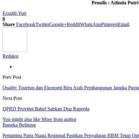
Penulis : Adinda Putr
Erzaldi-Yuri
0
Share
Facebook
Twitter
Google+
ReddIt
WhatsApp
Pinterest
Email
Redaksi
Prev Post
Quality Tourism dan Ekonomi Biru Arah Pembangunan Jangka Panja
Next Post
DPRD Provinsi Babel Sahkan Dua Raperda
You might also like
More from author
Bangka Belitung
Pertamina Patra Niaga Regional Pastikan Penyaluran BBM Tetap Op