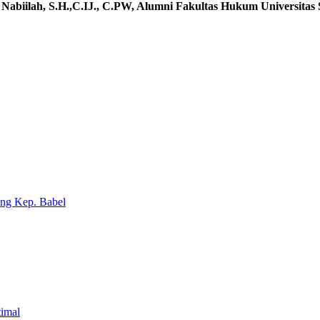
i Nabiilah, S.H.,C.IJ., C.PW, Alumni Fakultas Hukum Universita
ng Kep. Babel
timal