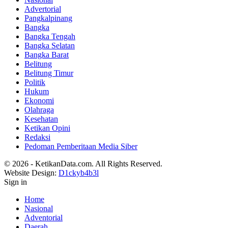
Advertorial
Pangkalpinang
Bangka
Bangka Tengah
Bangka Selatan
Bangka Barat
Belitung
Belitung Timur
Politik
Hukum
Ekonomi
Olahraga
Kesehatan
Ketikan Opini
Redaksi
Pedoman Pemberitaan Media Siber
© 2026 - KetikanData.com. All Rights Reserved.
Website Design:
D1ckyb4b3l
Sign in
Home
Nasional
Adventorial
Daerah