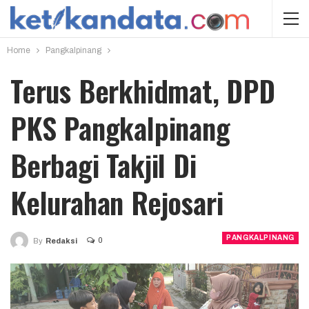
Home
Pangkalpinang
Terus Berkhidmat, DPD
PKS Pangkalpinang
Berbagi Takjil Di
Kelurahan Rejosari
PANGKALPINANG
0
By
Redaksi