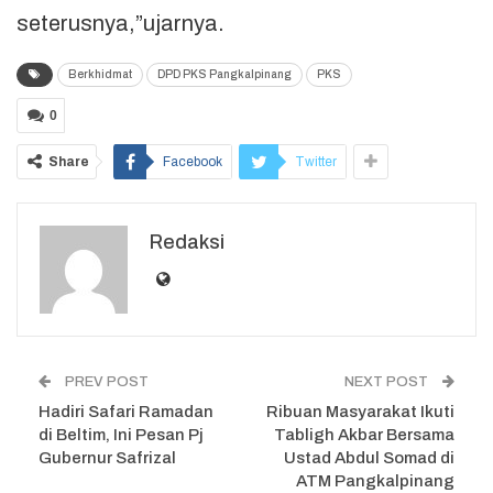
seterusnya,”ujarnya.
Berkhidmat
DPD PKS Pangkalpinang
PKS
0
Share
Facebook
Twitter
Redaksi
PREV POST
NEXT POST
Hadiri Safari Ramadan
Ribuan Masyarakat Ikuti
di Beltim, Ini Pesan Pj
Tabligh Akbar Bersama
Gubernur Safrizal
Ustad Abdul Somad di
ATM Pangkalpinang