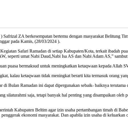
Safrizal ZA berkesempatan bertemu dengan masyarakat Belitung Timu
ggar pada Kamis, (28/03/2024 ).
n Kegiatan Safari Ramadan di setiap Kabupaten/Kota, terkait ibadah p
AW, seperti umat Nabi Daud,Nabi Isa AS dan Nabi Adam AS,” sambut S
 tujuan puasa bermaksud untuk meningkatkan ketaqwaan kepada Allah 
at, kalau ketaqwaan tidak meningkat berarti kita termasuk orang yang
agar di Bulan Ramadan ini dapat dipergunakan sebaik- baiknya teruta
g silaturahmi saja, tetapi banyak hal penting yang disampaikan oleh
erintah Kabupaten Beltim agar izin usaha pertambangan timah di Babel
 penggerak ekonomi masyarakat. Dan apabila izin usaha di keluarkan o