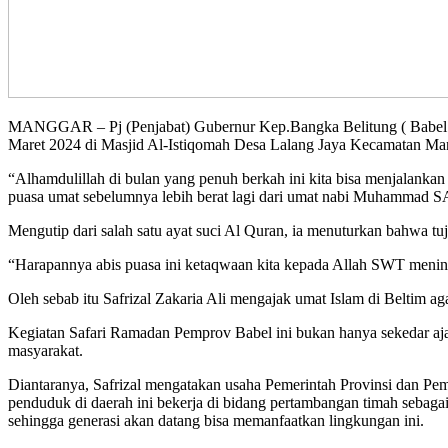
MANGGAR – Pj (Penjabat) Gubernur Kep.Bangka Belitung ( Babel ) 
Maret 2024 di Masjid Al-Istiqomah Desa Lalang Jaya Kecamatan Man
“Alhamdulillah di bulan yang penuh berkah ini kita bisa menjalanka
puasa umat sebelumnya lebih berat lagi dari umat nabi Muhammad S
Mengutip dari salah satu ayat suci Al Quran, ia menuturkan bahwa
“Harapannya abis puasa ini ketaqwaan kita kepada Allah SWT meningk
Oleh sebab itu Safrizal Zakaria Ali mengajak umat Islam di Beltim 
Kegiatan Safari Ramadan Pemprov Babel ini bukan hanya sekedar ajan
masyarakat.
Diantaranya, Safrizal mengatakan usaha Pemerintah Provinsi dan Pem
penduduk di daerah ini bekerja di bidang pertambangan timah sebagai
sehingga generasi akan datang bisa memanfaatkan lingkungan ini.