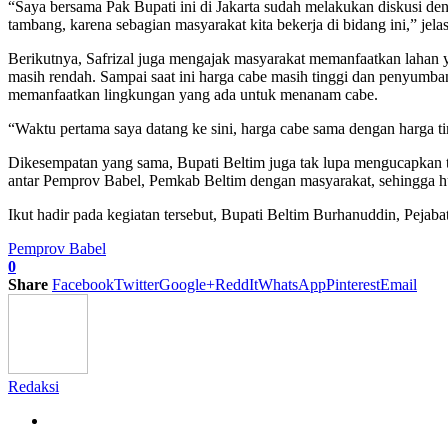
“Saya bersama Pak Bupati ini di Jakarta sudah melakukan diskusi de
tambang, karena sebagian masyarakat kita bekerja di bidang ini,” jela
Berikutnya, Safrizal juga mengajak masyarakat memanfaatkan lahan ya
masih rendah. Sampai saat ini harga cabe masih tinggi dan penyumban
memanfaatkan lingkungan yang ada untuk menanam cabe.
“Waktu pertama saya datang ke sini, harga cabe sama dengan harga 
Dikesempatan yang sama, Bupati Beltim juga tak lupa mengucapkan te
antar Pemprov Babel, Pemkab Beltim dengan masyarakat, sehingga hu
Ikut hadir pada kegiatan tersebut, Bupati Beltim Burhanuddin, Pejaba
Pemprov Babel
0
Share
Facebook
Twitter
Google+
ReddIt
WhatsApp
Pinterest
Email
Redaksi