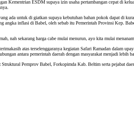
ngan Kementrian ESDM supaya izin usaha pertambangan cepat di keluark
snya.
ng ada untuk di giatkan supaya kebutuhan bahan pokok dapat di kurang
g angka inflasi di Babel, oleh sebab itu Pemerintah Provinsi Kep. Bab
timah, nah sekarang harga cabe mulai menurun, ayo kita mulai menana
rimakasih atas terselenggaranya kegiatan Safari Ramadan dalam upaya 
bungan antara pemerintah daerah dengan masyarakat menjadi lebih bai
t Struktural Pemprov Babel, Forkopimda Kab. Beltim serta pejabat daer