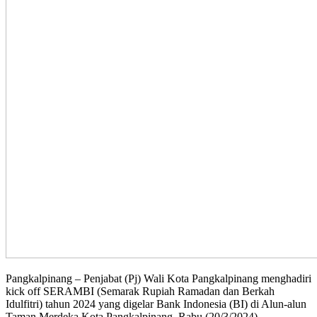
Pangkalpinang – Penjabat (Pj) Wali Kota Pangkalpinang menghadiri
kick off SERAMBI (Semarak Rupiah Ramadan dan Berkah
Idulfitri) tahun 2024 yang digelar Bank Indonesia (BI) di Alun-alun
Taman Merdeka Kota Pangkalpinang, Rabu (20/3/2024).