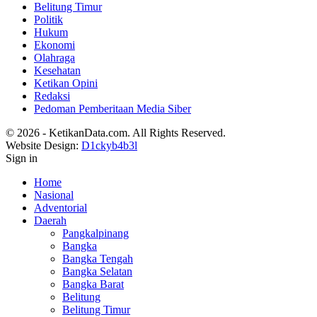
Belitung Timur
Politik
Hukum
Ekonomi
Olahraga
Kesehatan
Ketikan Opini
Redaksi
Pedoman Pemberitaan Media Siber
© 2026 - KetikanData.com. All Rights Reserved.
Website Design:
D1ckyb4b3l
Sign in
Home
Nasional
Adventorial
Daerah
Pangkalpinang
Bangka
Bangka Tengah
Bangka Selatan
Bangka Barat
Belitung
Belitung Timur