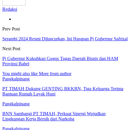
Redaksi
Prev Post
Serambi 2024 Resmi Diluncurkan, Ini Harapan Pj Gubernur Safrizal
Next Post
Pj Gubernur Kukuhkan Gugus Tugas Daerah Bisnis dan HAM
Provinsi Babel
You might also like
More from author
Pangkalpinang
PT TIMAH Dukung GENTING BKKBN, Tiga Keluarga Terima
Bantuan Rumah Layak Huni
Pangkalpinang
BNN Sambangi PT TIMAH, Perkuat Sinergi Wujudkan
Lingkungan Kerja Bersih dari Narkoba
Pangkalpinang