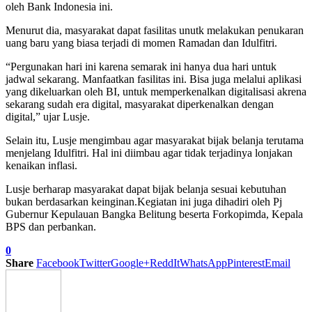
oleh Bank Indonesia ini.
Menurut dia, masyarakat dapat fasilitas unutk melakukan penukaran
uang baru yang biasa terjadi di momen Ramadan dan Idulfitri.
“Pergunakan hari ini karena semarak ini hanya dua hari untuk
jadwal sekarang. Manfaatkan fasilitas ini. Bisa juga melalui aplikasi
yang dikeluarkan oleh BI, untuk memperkenalkan digitalisasi akrena
sekarang sudah era digital, masyarakat diperkenalkan dengan
digital,” ujar Lusje.
Selain itu, Lusje mengimbau agar masyarakat bijak belanja terutama
menjelang Idulfitri. Hal ini diimbau agar tidak terjadinya lonjakan
kenaikan inflasi.
Lusje berharap masyarakat dapat bijak belanja sesuai kebutuhan
bukan berdasarkan keinginan.Kegiatan ini juga dihadiri oleh Pj
Gubernur Kepulauan Bangka Belitung beserta Forkopimda, Kepala
BPS dan perbankan.
0
Share
Facebook
Twitter
Google+
ReddIt
WhatsApp
Pinterest
Email