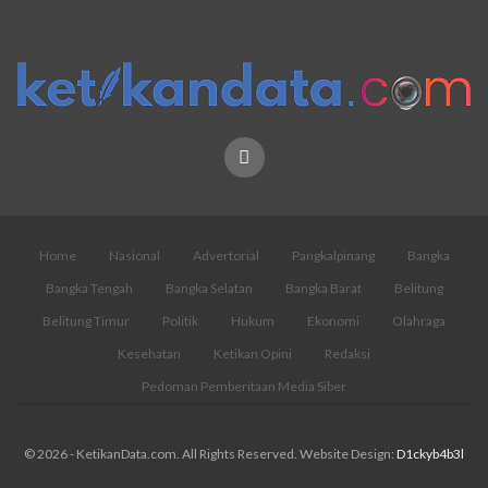
Home
Nasional
Advertorial
Pangkalpinang
Bangka
Bangka Tengah
Bangka Selatan
Bangka Barat
Belitung
Belitung Timur
Politik
Hukum
Ekonomi
Olahraga
Kesehatan
Ketikan Opini
Redaksi
Pedoman Pemberitaan Media Siber
© 2026 - KetikanData.com. All Rights Reserved.
Website Design:
D1ckyb4b3l