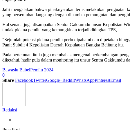
Jafri mengatakan bahwa pihaknya akan terus melakukan penguatan 
yang bersentuhan langsung dengan dinamika pemungutan dan penghi
Hal senada juga disampaikan Sentra Gakkumdu unsur Kepolisian Wi
tindak pidana pemilu yang kemungkinan terjadi ditingkat TPS,
“Sejumlah potensi pidana pemilu perlu dipahami dan dipetakan hingga
Panit Subdit 4 Kepolisian Daerah Kepulauan Bangka Belitung itu.
Pada pertemuan itu ia juga membahas mengenai perkembangan pengaw
diketahui, hadir pula dalam monitoring itu unsur Sentra Gakkumdu d
Bawaslu Babel
Pemilu 2024
0
Share
Facebook
Twitter
Google+
ReddIt
WhatsApp
Pinterest
Email
Redaksi
Prev Post