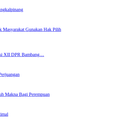
angkalpinang
ak Masyarakat Gunakan Hak Pilih
isi XII DPR Bambang…
Perjuangan
nuh Makna Bagi Perempuan
timal