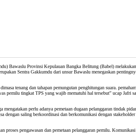
waslu Provinsi Kepulauan Bangka Belitung (Babel) melakukan su
erupakan Sentra Gakkumdu dari unsur Bawaslu menegaskan pentingnya
ilu dimasa tenang dan tahapan pemungutan penghitungan suara. pemaham
gawas pemilu tingkat TPS yang wajib mematuhi hal tersebut” ucap Jafr
ga mengatakan perlu adanya pemetaan dugaan pelanggaran tindak pidana
bisa dengan saling berkoordinasi dan berkomunikasi dengan stakeholde
kan proses pengawasan dan pemetaan pelanggaran pemilu. Komunikasi d