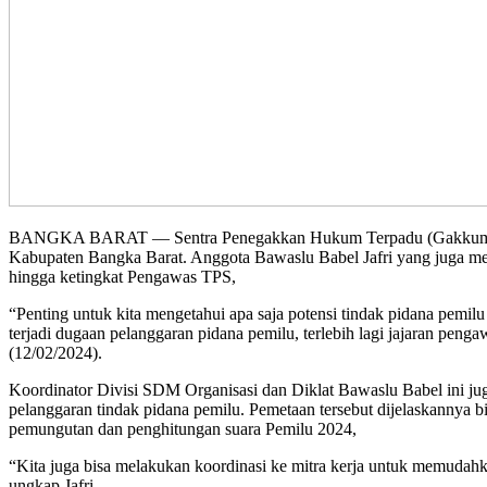
BANGKA BARAT — Sentra Penegakkan Hukum Terpadu (Gakkumdu) Ba
Kabupaten Bangka Barat. Anggota Bawaslu Babel Jafri yang juga m
hingga ketingkat Pengawas TPS,
“Penting untuk kita mengetahui apa saja potensi tindak pidana pem
terjadi dugaan pelanggaran pidana pemilu, terlebih lagi jajaran pen
(12/02/2024).
Koordinator Divisi SDM Organisasi dan Diklat Bawaslu Babel ini ju
pelanggaran tindak pidana pemilu. Pemetaan tersebut dijelaskannya 
pemungutan dan penghitungan suara Pemilu 2024,
“Kita juga bisa melakukan koordinasi ke mitra kerja untuk memudah
ungkap Jafri.