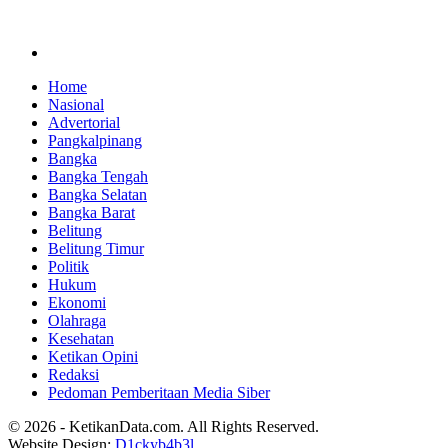
Home
Nasional
Advertorial
Pangkalpinang
Bangka
Bangka Tengah
Bangka Selatan
Bangka Barat
Belitung
Belitung Timur
Politik
Hukum
Ekonomi
Olahraga
Kesehatan
Ketikan Opini
Redaksi
Pedoman Pemberitaan Media Siber
© 2026 - KetikanData.com. All Rights Reserved.
Website Design:
D1ckyb4b3l