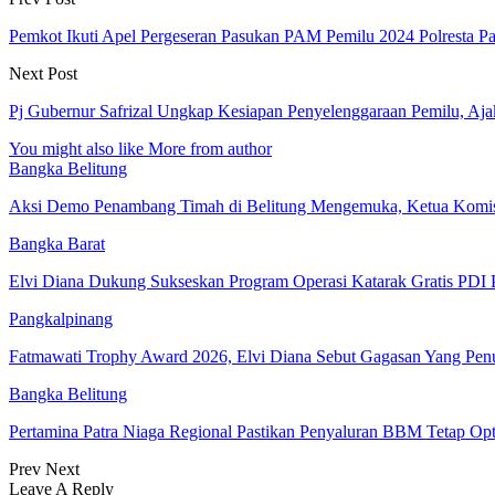
Pemkot Ikuti Apel Pergeseran Pasukan PAM Pemilu 2024 Polresta P
Next Post
Pj Gubernur Safrizal Ungkap Kesiapan Penyelenggaraan Pemilu, Aj
You might also like
More from author
Bangka Belitung
Aksi Demo Penambang Timah di Belitung Mengemuka, Ketua Kom
Bangka Barat
Elvi Diana Dukung Sukseskan Program Operasi Katarak Gratis PDI 
Pangkalpinang
Fatmawati Trophy Award 2026, Elvi Diana Sebut Gagasan Yang Pe
Bangka Belitung
Pertamina Patra Niaga Regional Pastikan Penyaluran BBM Tetap Op
Prev
Next
Leave A Reply